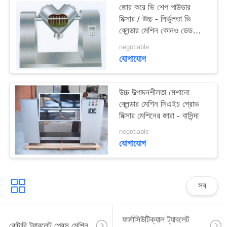
জোর করে ভি শেপ পাউডার
ম্যাপ
মিক্সার / উচ্চ - নির্ভুলতা ভি
ব্লেন্ডার মেশিন কোনও ডেড
PRIVACY
কর্নার নয়
negotiable
POLICY
যোগাযোগ
উচ্চ উত্পাদনশীলতা মেশানো
ব্লেন্ডার মেশিন সিএইচ গ্রোভ
মিক্সার মেশিনের জারা - বাসিন্দা
negotiable
যোগাযোগ
সব
ফার্মাসিউটিক্যাল ট্যাবলেট
রোটারি ট্যাবলেট প্রেস মেশিন