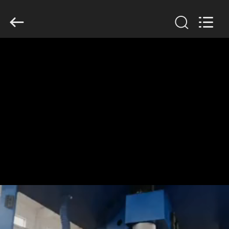
Changzhou
Chenguang
Machinery
Co.,
Ltd..
All
Rights
Reserved.
বাড়ি
পণ্য
আমাদের
সম্পর্কে
কারখানা
ভ্রমণ
মান