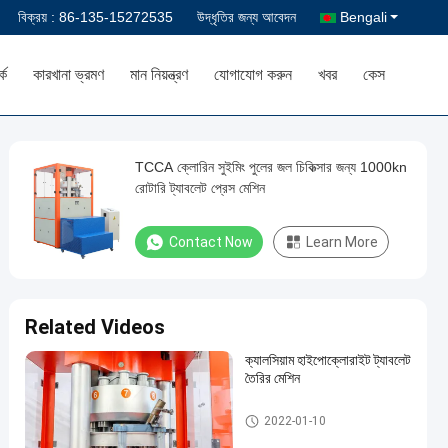
বিক্রয় :
86-135-15272535
উদ্ধৃতির জন্য আবেদন
Bengali
কে
কারখানা ভ্রমণ
মান নিয়ন্ত্রণ
যোগাযোগ করুন
খবর
কেস
TCCA ক্লোরিন সুইমিং পুলের জল চিকিত্সার জন্য 1000kn
রোটারি ট্যাবলেট প্রেস মেশিন
Contact Now
Learn More
Related Videos
ক্যালসিয়াম হাইপোক্লোরাইট ট্যাবলেট
তৈরির মেশিন
ক্লোরিন ট্যাবলেট প্রেস মেশিন
2022-01-10