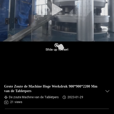
CONTACTEER
ONS
NIEUWS
GEVALLEN
VERZOEK
OM
EEN
CITAAT
Grote Zoute de Machine Hoge Werkdruk 900*900*2200 Mm
van de Tabletpers
SITEMAP
De zoute Machine van de Tabletpers
2023-01-29
21 views