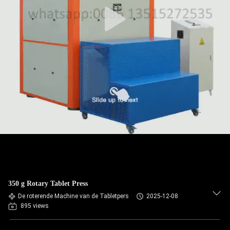
CONTACTEER
ONS
NIEUWS
GEVALLEN
VERZOEK
OM
EEN
CITAAT
350 g Rotary Tablet Press
SITEMAP
De roterende Machine van de Tabletpers
2025-12-08
895 views