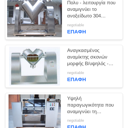
ΑΠΌΣΠΑΣΜΑ
Πολυ - λειτουργία που
αναμιγνύει το
ανοξείδωτο 304
SITEMAP
μηχανών μπλέντερ
negotiable
μπλέντερ κώνων Β
ΕΠΑΦΉ
PRIVACY
POLICY
Αναγκασμένος
αναμίκτης σκονών
μορφής Β/υψηλός -
ακρίβεια Β μηχανή
negotiable
μπλέντερ καμία νεκρή
ΕΠΑΦΉ
γωνία
Υψηλή
παραγωγικότητα που
αναμιγνύει τη
διάβρωση μηχανών
negotiable
αναμικτών αυλακιού
ΕΠΑΦΉ