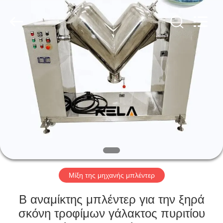
Changzhou
Chenguang
Machinery
Co.,
Ltd..
All
Rights
Reserved.
ΣΠΊΤΙ
ΠΡΟΪΌΝΤΑ
ΠΕΡΊΠΟΥ
ΕΜΕΊΣ
ΓΎΡΟΣ
ΕΡΓΟΣΤΑΣΊΩΝ
Μίξη της μηχανής μπλέντερ
Β αναμίκτης μπλέντερ για την ξηρά
ΠΟΙΟΤΙΚΌΣ
σκόνη τροφίμων γάλακτος πυριτίου