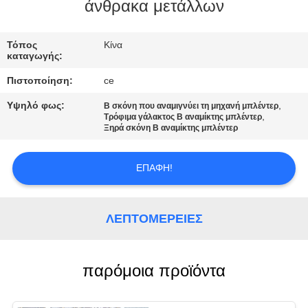
ΈΛΕΓΧΟΣ
άνθρακα μετάλλων
ΜΑΣ
Τόπος
Κίνα
καταγωγής:
ΕΛΆΤΕ
Πιστοποίηση:
ce
ΣΕ
Υψηλό φως:
,
Β σκόνη που αναμιγνύει τη μηχανή μπλέντερ
ΕΠΑΦΉ
,
Τρόφιμα γάλακτος Β αναμίκτης μπλέντερ
Ξηρά σκόνη Β αναμίκτης μπλέντερ
ΜΕ
ΕΠΑΦΉ!
ΕΙΔΉΣΕΙΣ
ΛΕΠΤΟΜΈΡΕΙΕΣ
ΠΕΡΙΠΤΏΣΕΙΣ
ΖΗΤΉΣΤΕ
παρόμοια προϊόντα
ΈΝΑ