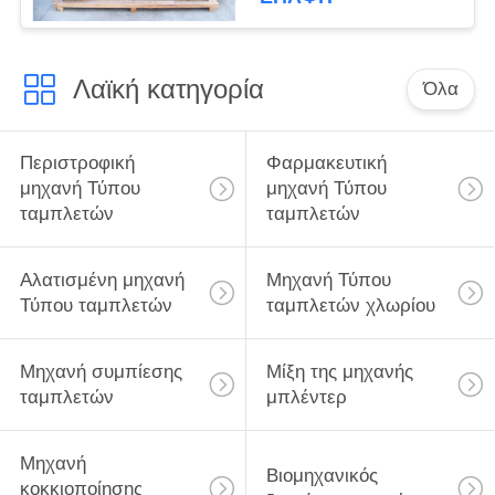
CH μηχανών μπλέντερ
- κάτοικος
Λαϊκή κατηγορία
Όλα
Περιστροφική
Φαρμακευτική
μηχανή Τύπου
μηχανή Τύπου
ταμπλετών
ταμπλετών
Αλατισμένη μηχανή
Μηχανή Τύπου
Τύπου ταμπλετών
ταμπλετών χλωρίου
Μηχανή συμπίεσης
Μίξη της μηχανής
ταμπλετών
μπλέντερ
Μηχανή
Βιομηχανικός
κοκκιοποίησης