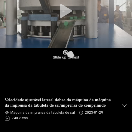
CONTROLE
DA
QUALIDADE
CONTACTE-
NOS
NOTÍCIA
CASOS
Velocidade ajustável lateral dobro da máquina da máquina
PEÇA
da imprensa da tabuleta de sal/imprensa do comprimido
Máquina da imprensa da tabuleta de sal
2023-01-29
UMAS
748 views
CITAÇÕES