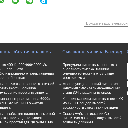
шина обжатия планшета
Смешивая машина Блендер
сса 400 Кн 900*900*2200 Мм
Принудили смеситель порошка в-
0-9 планшета
образности/высоко- машина
билизированного представления
Блендер точности в отсутствие
орная большая
мертвого угла
ина обжатия планшета высокой
Многофункциональный смешивая
ективности большие/
конусный смеситель нержавеющей
рудование прессы планшета
стали 304 в машины Блендер
ьшая роторная машина 6000кг
Корозия машины смесителя паза КХ
ссы Ткка машины обжатия
машины Блендер высокой
аншета
урожайности смешивая - резидент
ины обжатия планшета высокой
Срок службы аттестации Се
ективности деятельность
смесителя двойного конуса высокой
ьшой простая для Дя φ40-60 Мм
точности длинный