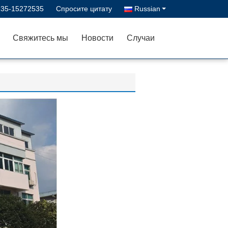
135-15272535
Спросите цитату
Russian
Свяжитесь мы
Новости
Случаи