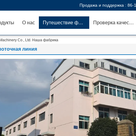
Продажа и поддержка :
86-
одукты
О нас
Путешествие фабрики
Проверка качества
achinery Co., Ltd. Наша фабрика
поточная линия