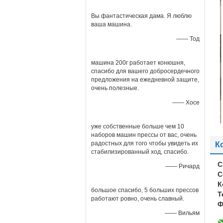
Вы фантастическая дама. Я люблю
ваша машина.
—— Тод
машина 200г работает конюшня,
спасибо для вашего добросердечного
предложения на ежедневной защите,
очень полезные.
—— Хосе
уже собственные больше чем 10
наборов машин прессы от вас, очень
радостных для того чтобы увидеть их
К
стабилизированный ход, спасибо.
C
—— Ричард
C
К
большое спасибо, 5 больших прессов
Т
работают ровно, очень славный.
Ф
—— Вильям