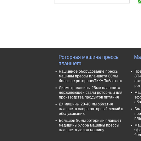
Роторная машина прессы
Ма
планшета
машинное оборудование прессы
Пре
машины прессы планшета 80мм
ЗП4
большое роторное/ТККА Таблетинг
ста
рот
Диаметр машины 25мм планшета
нержавеющей стали роторный для
Маш
производства продуктов питания
эфф
обо
Дя машины 20-40 мм обжатия
планшета хлора роторный легкий к
Бол
обслуживанию
пре
пл
Большой 80мм роторный планшет
медицины хлора машины прессы
Маш
планшета делая машину
эфф
бол