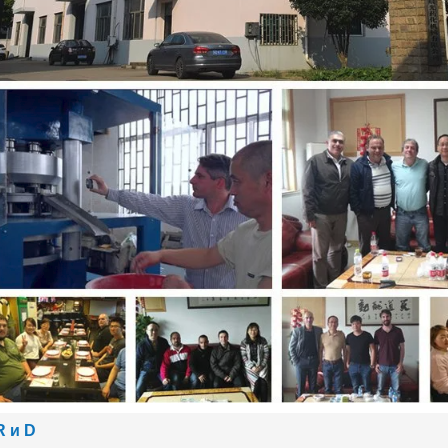
R и D