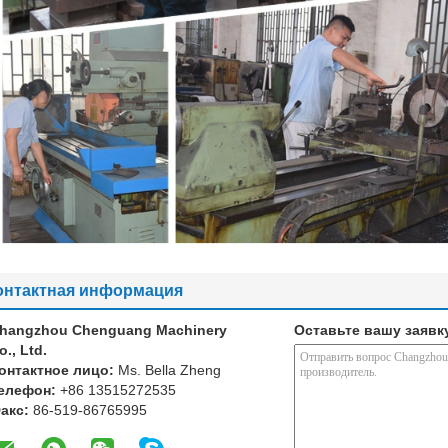
онтактная информация
hangzhou Chenguang Machinery
Оставьте вашу заявк
o., Ltd.
онтактное лицо:
Ms. Bella Zheng
елефон:
+86 13515272535
акс:
86-519-86765995