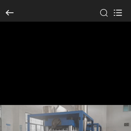
2026
Changzhou
Chenguang
Machinery
Co.,
Ltd..
All
Rights
บ้าน
Reserved.
สินค้า
เกี่ยว
กับ
เรา
ทัวร์