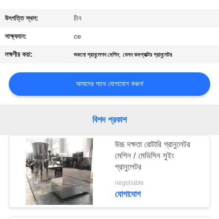
নিয়ন্ত্রণ
উৎপত্তি স্থল:
চীন
যোগাযোগ
সাক্ষ্যদান:
ce
করুন
লক্ষণীয় করা:
,
শুকনো গ্রানুলেশন মেশিন
বেলন কমপ্যাক্টর গ্রানুলেটর
খবর
আমাদের সাথে যোগাযোগ করুন!
কেস
বিশদ প্রকাশ
উচ্চ দক্ষতা রোটারি গ্রানুলেটর
উদ্ধৃতির
মেশিন / মেডিসিন সুইং
জন্য
গ্রানুলেটর
আবেদন
negotiable
যোগাযোগ
সাইট