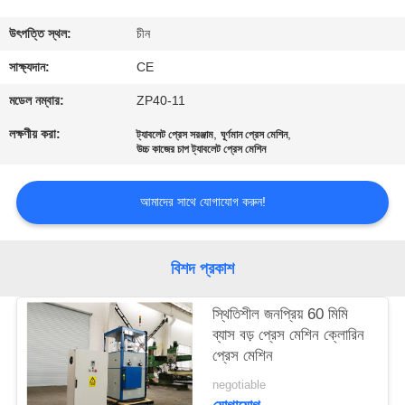
নিয়ন্ত্রণ
উৎপত্তি স্থল:
চীন
যোগাযোগ
সাক্ষ্যদান:
CE
করুন
মডেল নম্বার:
ZP40-11
লক্ষণীয় করা:
,
,
ট্যাবলেট প্রেস সরঞ্জাম
ঘূর্ণমান প্রেস মেশিন
উচ্চ কাজের চাপ ট্যাবলেট প্রেস মেশিন
খবর
আমাদের সাথে যোগাযোগ করুন!
কেস
বিশদ প্রকাশ
উদ্ধৃতির
জন্য
স্থিতিশীল জনপ্রিয় 60 মিমি
আবেদন
ব্যাস বড় প্রেস মেশিন ক্লোরিন
প্রেস মেশিন
negotiable
সাইট