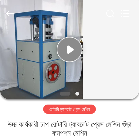
Changzhou
Chenguang
Machinery
Co.,
Ltd..
All
Rights
Reserved.
বাড়ি
পণ্য
আমাদের
সম্পর্কে
কারখানা
রোটারি ট্যাবলেট প্রেস মেশিন
ভ্রমণ
উচ্চ কার্যকারী চাপ রোটারি ট্যাবলেট প্রেস মেশিন গুঁড়া
মান
কমপশন মেশিন