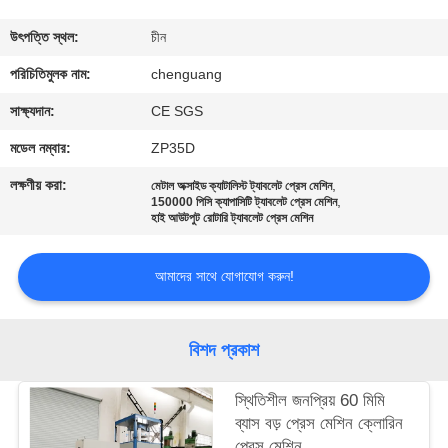
নিয়ন্ত্রণ
উৎপত্তি স্থল:
চীন
যোগাযোগ
পরিচিতিমুলক নাম:
chenguang
করুন
সাক্ষ্যদান:
CE SGS
মডেল নম্বার:
ZP35D
খবর
লক্ষণীয় করা:
,
মেটাল অক্সাইড ক্যাটালিস্ট ট্যাবলেট প্রেস মেশিন
,
150000 পিসি ক্যাপাসিটি ট্যাবলেট প্রেস মেশিন
হাই আউটপুট রোটারি ট্যাবলেট প্রেস মেশিন
কেস
আমাদের সাথে যোগাযোগ করুন!
উদ্ধৃতির
জন্য
বিশদ প্রকাশ
আবেদন
স্থিতিশীল জনপ্রিয় 60 মিমি
ব্যাস বড় প্রেস মেশিন ক্লোরিন
সাইট
প্রেস মেশিন