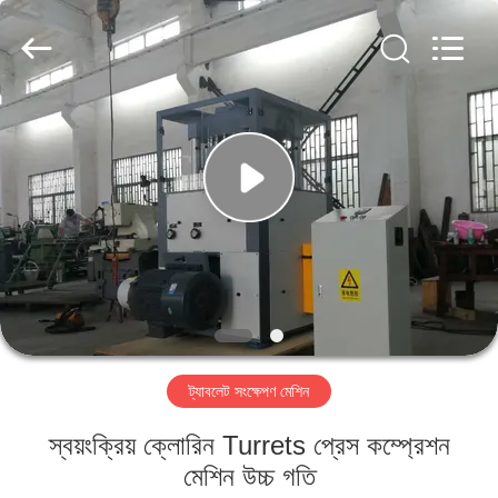
Changzhou
Chenguang
Machinery
Co.,
Ltd..
All
Rights
Reserved.
বাড়ি
পণ্য
আমাদের
সম্পর্কে
কারখানা
ট্যাবলেট সংক্ষেপণ মেশিন
ভ্রমণ
স্বয়ংক্রিয় ক্লোরিন Turrets প্রেস কম্প্রেশন
মান
মেশিন উচ্চ গতি