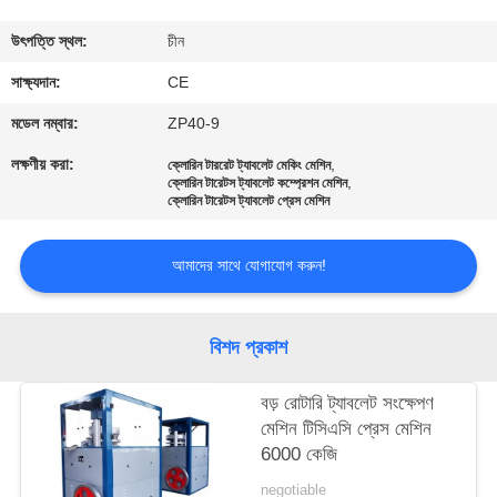
নিয়ন্ত্রণ
উৎপত্তি স্থল:
চীন
যোগাযোগ
সাক্ষ্যদান:
CE
করুন
মডেল নম্বার:
ZP40-9
লক্ষণীয় করা:
,
ক্লোরিন টাররেট ট্যাবলেট মেকিং মেশিন
,
ক্লোরিন টারেটস ট্যাবলেট কম্প্রেশন মেশিন
খবর
ক্লোরিন টারেটস ট্যাবলেট প্রেস মেশিন
কেস
আমাদের সাথে যোগাযোগ করুন!
উদ্ধৃতির
বিশদ প্রকাশ
জন্য
বড় রোটারি ট্যাবলেট সংক্ষেপণ
আবেদন
মেশিন টিসিএসি প্রেস মেশিন
6000 কেজি
সাইট
negotiable