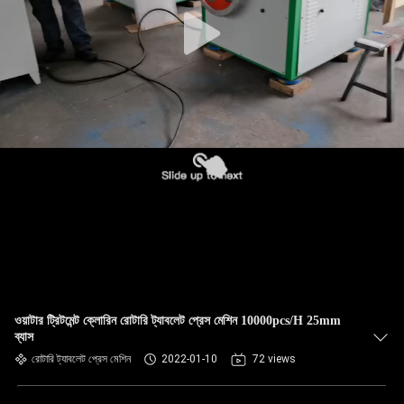
নিয়ন্ত্রণ
যোগাযোগ
করুন
খবর
কেস
উদ্ধৃতির
জন্য
ওয়াটার ট্রিটমেন্ট ক্লোরিন রোটারি ট্যাবলেট প্রেস মেশিন 10000pcs/H 25mm
আবেদন
ব্যাস
রোটারি ট্যাবলেট প্রেস মেশিন
2022-01-10
72 views
সাইট