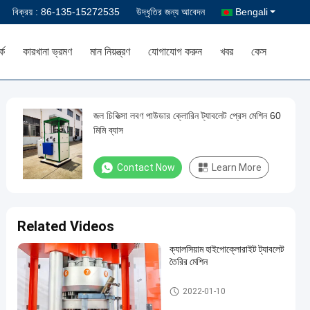
বিক্রয় :
86-135-15272535
উদ্ধৃতির জন্য আবেদন
Bengali
কে
কারখানা ভ্রমণ
মান নিয়ন্ত্রণ
যোগাযোগ করুন
খবর
কেস
জল চিকিত্সা লবণ পাউডার ক্লোরিন ট্যাবলেট প্রেস মেশিন 60
মিমি ব্যাস
Contact Now
Learn More
Related Videos
ক্যালসিয়াম হাইপোক্লোরাইট ট্যাবলেট
তৈরির মেশিন
ক্লোরিন ট্যাবলেট প্রেস মেশিন
2022-01-10