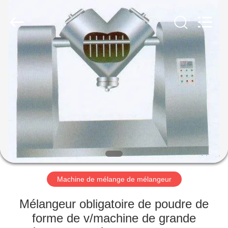
-
2026
Changzhou
Chenguang
Machinery
Co.,
Ltd..
All
MAISON
Rights
Reserved.
PRODUITS
AU
SUJET
DE
NOUS
Machine de mélange de mélangeur
VISITE
Mélangeur obligatoire de poudre de
D'USINE
forme de v/machine de grande