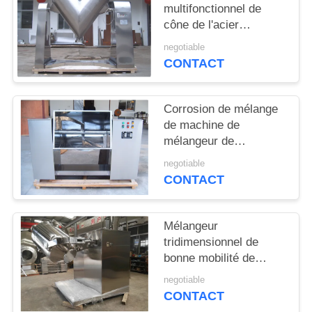
CITATION
multifonctionnel de
cône de l'acier
inoxydable 304 V de
PLAN
negotiable
machine de mélangeur
CONTACT
DU
SITE
Corrosion de mélange
de machine de
PRIVACY
mélangeur de
cannelure de la
POLICY
negotiable
machine ch de
CONTACT
mélangeur de
productivité élevée -
résident
Mélangeur
tridimensionnel de
bonne mobilité de
machine de mélangeur
negotiable
de l'industrie
CONTACT
pharmaceutique 3D