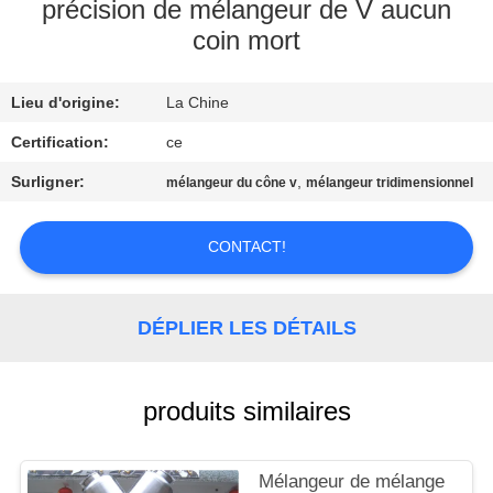
précision de mélangeur de V aucun
coin mort
CONTRÔLE
DE
Lieu d'origine:
La Chine
QUALITÉ
Certification:
ce
CONTACTEZ-
Surligner:
,
mélangeur du cône v
mélangeur tridimensionnel
NOUS
CONTACT!
NOUVELLES
DÉPLIER LES DÉTAILS
CAS
produits similaires
DEMANDEZ
UNE
Mélangeur de mélange