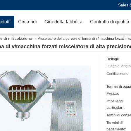
Sales 
odotti
Circa noi
Giro della fabbrica
Controllo di qualità
e di miscelazione
Miscelatore della polvere di forma di v/macchina forzati mi
ma di v/macchina forzati miscelatore di alta precisi
Dettagli:
Luogo di origin
Certificazione:
Termini di pag
Prezzo:
Imballaggi
particolari:
Tempi di cons
Termini di
pagamento: