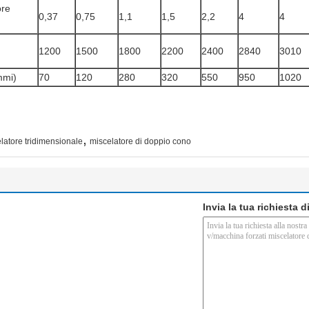
ore
0,37
0,75
1,1
1,5
2,2
4
4
1200
1500
1800
2200
2400
2840
3010
mmi)
70
120
280
320
550
950
1020
,
latore tridimensionale
miscelatore di doppio cono
Invia la tua richiesta 