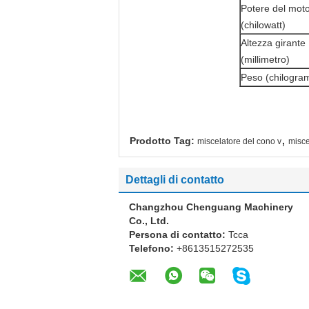
Potere del mot
(chilowatt)
Altezza girante
(millimetro)
Peso (chilogra
,
Prodotto Tag:
miscelatore del cono v
misce
Dettagli di contatto
Changzhou Chenguang Machinery
Co., Ltd.
Persona di contatto:
Tcca
Telefono:
+8613515272535