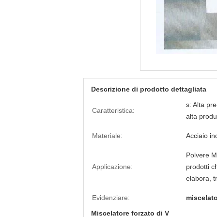
Descrizione di prodotto dettagliata
s: Alta pr
Caratteristica:
alta produt
Materiale:
Acciaio in
Polvere M
Applicazione:
prodotti c
elabora, 
Evidenziare:
miscelato
Miscelatore forzato di V