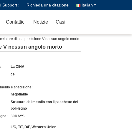
& Support :
Richieda una citazione
Italian
Contattici
Notizie
Casi
scelatore di alta precisione V nessun angolo morto
one V nessun angolo morto
e:
La CINA
ce
amento e spedizione:
negotiable
Struttura del metallo con il pacchetto del
poli-legno
egna:
30DAYS
L/C, T/T, D/P, Western Union