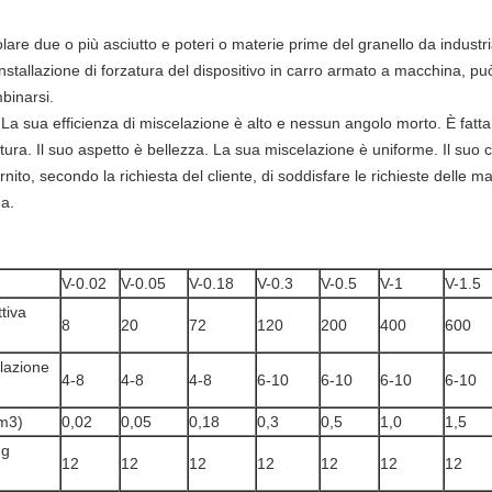
e due o più asciutto e poteri o materie prime del granello da industri
installazione di forzatura del dispositivo in carro armato a macchina, può 
binarsi.
 La sua efficienza di miscelazione è alto e nessun angolo morto. È fatta 
tura. Il suo aspetto è bellezza. La sua miscelazione è uniforme. Il suo 
ito, secondo la richiesta del cliente, di soddisfare le richieste delle
a.
V-0.02
V-0.05
V-0.18
V-0.3
V-0.5
V-1
V-1.5
tiva
8
20
72
120
200
400
600
lazione
4-8
4-8
4-8
6-10
6-10
6-10
6-10
(m3)
0,02
0,05
0,18
0,3
0,5
1,0
1,5
ng
12
12
12
12
12
12
12