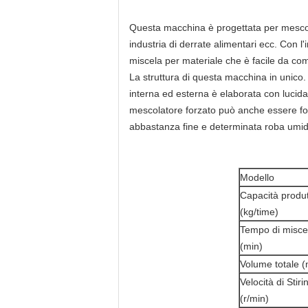
Questa macchina è progettata per mescolar
industria di derrate alimentari ecc. Con l'
miscela per materiale che è facile da com
La struttura di questa macchina in unico.
interna ed esterna è elaborata con lucida
mescolatore forzato può anche essere forn
abbastanza fine e determinata roba umid
Modello
Capacità produt
(kg/time)
Tempo di misce
(min)
Volume totale 
Velocità di Stiri
(r/min)