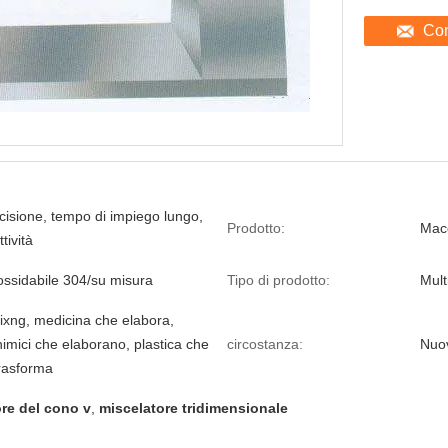
Con
ecisione, tempo di impiego lungo,
Prodotto:
Macc
tività
ossidabile 304/su misura
Tipo di prodotto:
Mult
ixng, medicina che elabora,
himici che elaborano, plastica che
circostanza:
Nuo
trasforma
re del cono v
,
miscelatore tridimensionale