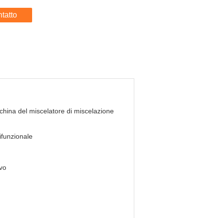
tatto
hina del miscelatore di miscelazione
ifunzionale
vo