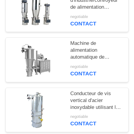
d'industrie/convoyeur
CITATION
de alimentation
conducteur de vide
negotiable
PLAN
opération facile
CONTACT
DU
SITE
Machine de
alimentation
automatique de
PRIVACY
représentation stable
negotiable
POLICY
longue certification de
CONTACT
la CE de durée de vie
Conducteur de vis
vertical d'acier
inoxydable utilisant la
pompe à vide
negotiable
pneumatique
CONTACT