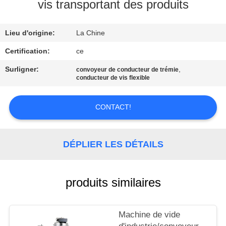
vis transportant des produits
CONTRÔLE
Lieu d'origine:
La Chine
DE
QUALITÉ
Certification:
ce
Surligner:
,
convoyeur de conducteur de trémie
conducteur de vis flexible
CONTACTEZ-
NOUS
CONTACT!
NOUVELLES
DÉPLIER LES DÉTAILS
CAS
produits similaires
DEMANDEZ
UNE
Machine de vide