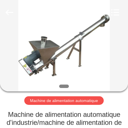
-
2026
Changzhou
Chenguang
Machinery
Co.,
Ltd..
All
MAISON
Rights
Reserved.
PRODUITS
AU
SUJET
DE
NOUS
Machine de alimentation automatique
VISITE
Machine de alimentation automatique
D'USINE
d'industrie/machine de alimentation de