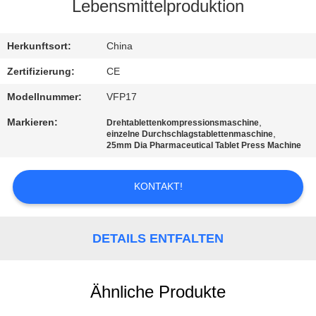
Lebensmittelproduktion
TRETEN
SIE
Herkunftsort:
China
MIT
Zertifizierung:
CE
UNS
Modellnummer:
VFP17
IN
Markieren:
,
Drehtablettenkompressionsmaschine
,
einzelne Durchschlagstablettenmaschine
VERBINDUNG
25mm Dia Pharmaceutical Tablet Press Machine
NACHRICHTEN
KONTAKT!
FÄLLE
DETAILS ENTFALTEN
FORDERN
Ähnliche Produkte
SIE