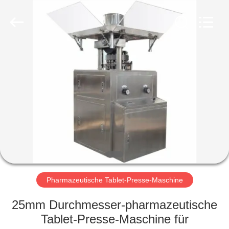
Changzhou
Chenguang
Machinery
Co.,
Ltd..
All
Rights
Reserved.
HAUS
PRODUKTE
ÜBER
UNS
FABRIK-
AUSFLUG
Pharmazeutische Tablet-Presse-Maschine
25mm Durchmesser-pharmazeutische
QUALITÄTSKONTROLLE
Tablet-Presse-Maschine für