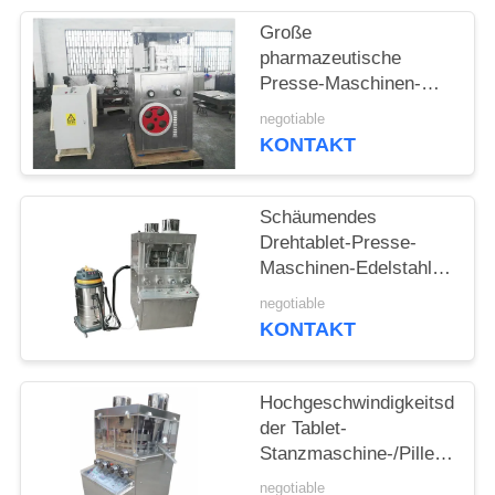
EIN
Große
ZITAT
pharmazeutische
Presse-Maschinen-
hoher Funktions-Druck
SITEMAP
negotiable
des Tablet-7.5Kw
KONTAKT
PRIVACY
POLICY
Schäumendes
Drehtablet-Presse-
Maschinen-Edelstahl-
Material
negotiable
KONTAKT
Hochgeschwindigkeitsdurc
der Tablet-
Stanzmaschine-/Pillen-
Presse-Maschinen-
negotiable