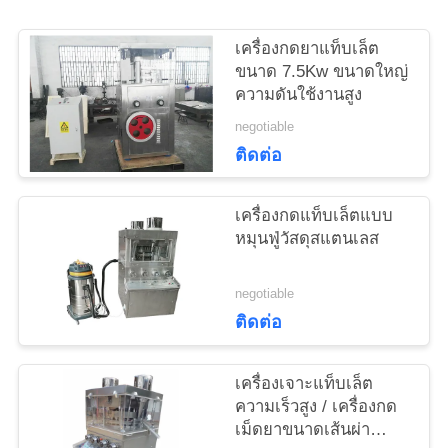
ขอ
เครื่องกดยาแท็บเล็ต
ขนาด 7.5Kw ขนาดใหญ่
ใบ
ความดันใช้งานสูง
negotiable
เสนอ
ติดต่อ
ราคา
เครื่องกดแท็บเล็ตแบบ
หมุนฟู่วัสดุสแตนเลส
แผนผัง
negotiable
เว็บไซต์
ติดต่อ
PRIVACY
เครื่องเจาะแท็บเล็ต
ความเร็วสูง / เครื่องกด
POLICY
เม็ดยาขนาดเส้นผ่า