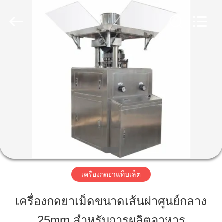
2026
Changzhou
Chenguang
Machinery
Co.,
Ltd..
All
Rights
บ้าน
Reserved.
สินค้า
เกี่ยว
กับ
เรา
เครื่องกดยาแท็บเล็ต
เครื่องกดยาเม็ดขนาดเส้นผ่าศูนย์กลาง
ทัวร์
25mm สำหรับการผลิตอาหาร