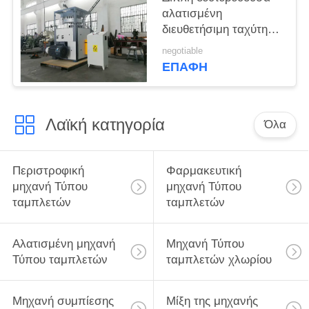
αλατισμένη
διευθετήσιμη ταχύτητα
μηχανών Τύπου
negotiable
ταμπλετών/μηχανών
ΕΠΑΦΉ
Τύπου χαπιών
Λαϊκή κατηγορία
Όλα
Περιστροφική
Φαρμακευτική
μηχανή Τύπου
μηχανή Τύπου
ταμπλετών
ταμπλετών
Αλατισμένη μηχανή
Μηχανή Τύπου
Τύπου ταμπλετών
ταμπλετών χλωρίου
Μηχανή συμπίεσης
Μίξη της μηχανής