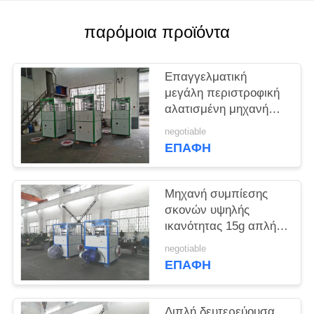
ΑΠΌΣΠΑΣΜΑ
παρόμοια προϊόντα
SITEMAP
Επαγγελματική
PRIVACY
μεγάλη περιστροφική
αλατισμένη μηχανή
POLICY
1550X1050X2350 χιλ.
negotiable
Τύπου ταμπλετών
ΕΠΑΦΉ
Μηχανή συμπίεσης
σκονών υψηλής
ικανότητας 15g απλή
λειτουργία 22 KW
negotiable
ΕΠΑΦΉ
Διπλή δευτερεύουσα