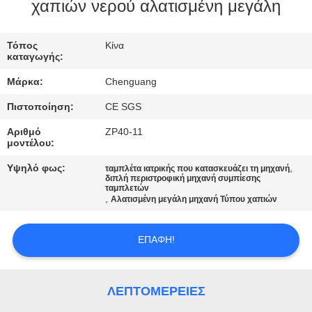
ΈΛΕΓΧΟΣ
χαπιών νερού αλατισμένη μεγάλη
ΜΑΣ
Τόπος
Κίνα
καταγωγής:
ΕΛΆΤΕ
Μάρκα:
Chenguang
ΣΕ
Πιστοποίηση:
CE SGS
ΕΠΑΦΉ
Αριθμό
ZP40-11
ΜΕ
μοντέλου:
Υψηλό φως:
,
ταμπλέτα ιατρικής που κατασκευάζει τη μηχανή
διπλή περιστροφική μηχανή συμπίεσης
ΕΙΔΉΣΕΙΣ
ταμπλετών
,
Αλατισμένη μεγάλη μηχανή Τύπου χαπιών
ΠΕΡΙΠΤΏΣΕΙΣ
ΕΠΑΦΉ!
ΖΗΤΉΣΤΕ
ΛΕΠΤΟΜΈΡΕΙΕΣ
ΈΝΑ