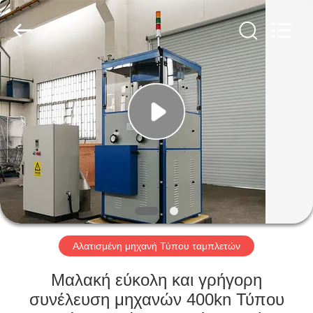
Changzhou
Chenguang
Machinery
Co.,
Ltd..
All
Rights
Reserved.
ΣΠΊΤΙ
ΠΡΟΪΌΝΤΑ
ΠΕΡΊΠΟΥ
ΕΜΕΊΣ
ΓΎΡΟΣ
ΕΡΓΟΣΤΑΣΊΩΝ
Αλατισμένη μηχανή Τύπου ταμπλετών
Μαλακή εύκολη και γρήγορη
ΠΟΙΟΤΙΚΌΣ
συνέλευση μηχανών 400kn Τύπου