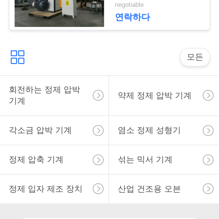
회
negotiable
연락하다
를
요
모든
청
하
회전하는 정제 압박
약제 정제 압박 기계
다
기계
각소금 압박 기계
염소 정제 성형기
사
이
정제 압축 기계
섞는 믹서 기계
트
정제 입자 제조 장치
산업 건조용 오븐
맵