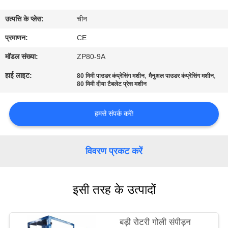
गुणवत्ता
उत्पत्ति के प्लेस:
चीन
नियंत्रण
प्रमाणन:
CE
संपर्क
मॉडल संख्या:
ZP80-9A
करें
हाई लाइट:
,
,
80 मिमी पाउडर कंप्रेसिंग मशीन
मैनुअल पाउडर कंप्रेसिंग मशीन
80 मिमी दीया टैबलेट प्रेस मशीन
समाचार
हमसे संपर्क करें!
मामलों
विवरण प्रकट करें
एक
उद्धरण
इसी तरह के उत्पादों
का
अनुरोध
बड़ी रोटरी गोली संपीड़न