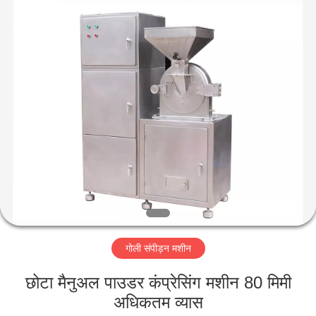
Changzhou
Chenguang
Machinery
Co.,
Ltd..
All
Rights
Reserved.
घर
उत्पादों
हमारे
बारे
में
गोली संपीड़न मशीन
कारखाना
भ्रमण
छोटा मैनुअल पाउडर कंप्रेसिंग मशीन 80 मिमी
अधिकतम व्यास