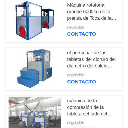
PIDA
Máquina rotatoria
UNA
grande 6000kg de la
prensa de Tcca de la
CITA
máquina de la
negotiable
compresión de la
CONTACTO
MAPA
tableta
DEL
el presionar de las
SITIO
tabletas del cloruro del
diámetro del calcio
80m m de la máquina
PRIVACY
negotiable
de la compactación del
CONTACTO
POLICY
polvo 800kn
máquina de la
compresión de la
tableta del lado del
doble 600kn para la
negotiable
producción corrosiva