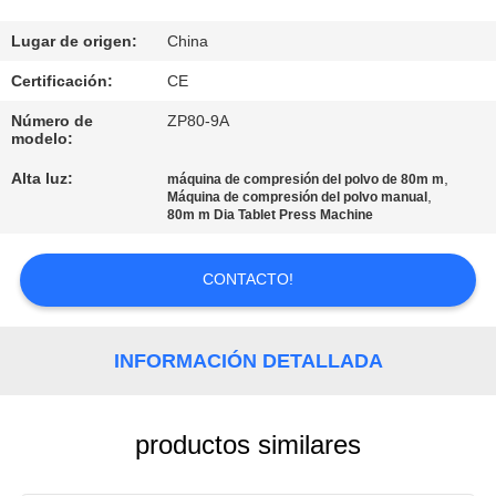
CONTROL
Lugar de origen:
China
DE
Certificación:
CE
CALIDAD
Número de
ZP80-9A
modelo:
Alta luz:
,
ÉNTRENOS
máquina de compresión del polvo de 80m m
,
Máquina de compresión del polvo manual
EN
80m m Dia Tablet Press Machine
CONTACTO
CONTACTO!
CON
NOTICIAS
INFORMACIÓN DETALLADA
CASOS
productos similares