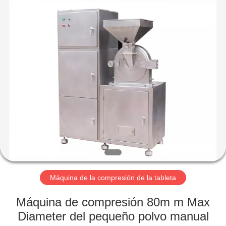
-
2026
Changzhou
Chenguang
Machinery
Co.,
Ltd..
All
HOGAR
Rights
Reserved.
PRODUCTOS
SOBRE
NOSOTROS
VIAJE
DE
Máquina de la compresión de la tableta
LA
Máquina de compresión 80m m Max
FÁBRICA
Diameter del pequeño polvo manual