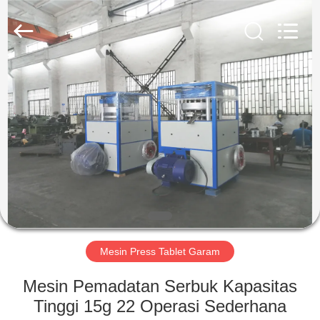
Changzhou
Chenguang
Machinery
Co.,
Ltd..
All
Rights
Reserved.
RUMAH
PRODUK
TENTANG
KAMI
TUR
PABRIK
Mesin Press Tablet Garam
Mesin Pemadatan Serbuk Kapasitas
KONTROL
Tinggi 15g 22 Operasi Sederhana