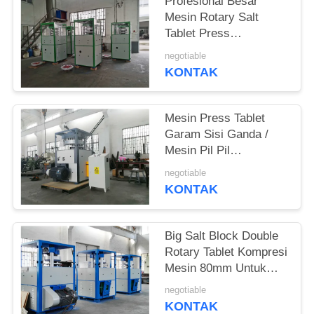
PRIVACY
Profesional Besar
Mesin Rotary Salt
POLICY
Tablet Press
1550X1050X2350 Mm
negotiable
KONTAK
Mesin Press Tablet
Garam Sisi Ganda /
Mesin Pil Pil
Kecepatan Disesuaikan
negotiable
KONTAK
Big Salt Block Double
Rotary Tablet Kompresi
Mesin 80mm Untuk
Kalsium Hipoklorit
negotiable
KONTAK