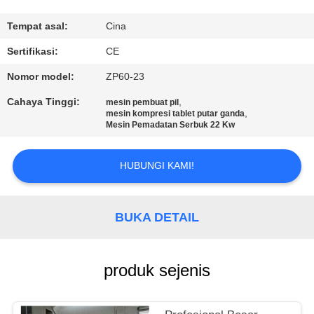
KUALITAS
Tempat asal:
Cina
HUBUNGI
Sertifikasi:
CE
KAMI
Nomor model:
ZP60-23
Cahaya Tinggi:
,
mesin pembuat pil
BERITA
,
mesin kompresi tablet putar ganda
Mesin Pemadatan Serbuk 22 Kw
KASUS
HUBUNGI KAMI!
PERMINTAAN
BUKA DETAIL
PENAWARAN
produk sejenis
SITEMAP