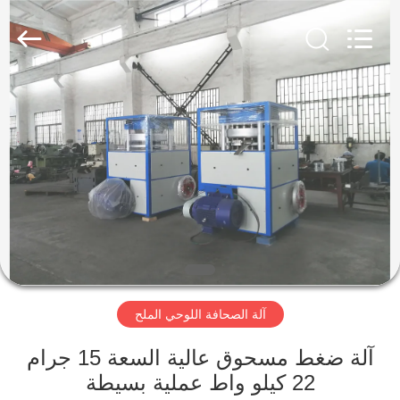
Changzhou
Chenguang
Machinery
Co.,
Ltd..
All
Rights
Reserved.
الصفحة
الرئيسية
منتجات
معلومات
عنا
آلة الصحافة اللوحي الملح
جولة
في
آلة ضغط مسحوق عالية السعة 15 جرام
22 كيلو واط عملية بسيطة
المعمل