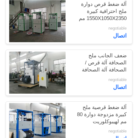
آلة ضغط قرص دوارة
خريطة
ملح احترافية كبيرة
الموقع
1550X1050X2350 مم
negotiable
PRIVACY
اتصال
POLICY
ضعف الجانب ملح
الصحافة آلة قرص /
الصحافة آلة الصحافة
سرعة قابل للتعديل
negotiable
اتصال
آلة ضغط قرصية ملح
كبيرة مزدوجة دوارة 80
مم لهيبوكلوريت
الكالسيوم
negotiable