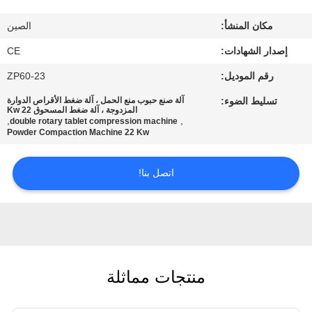
مكان المنشأ:
الصين
مراقبة
إصدار الشهادات:
CE
الجودة
رقم الموديل:
ZP60-23
اتصل
تسليط الضوء:
آلة صنع حبوب منع الحمل ، آلة ضغط الأقراص الدوارة
المزدوجة ، آلة ضغط المسحوق 22 Kw
,
,
بنا
double rotary tablet compression machine
Powder Compaction Machine 22 Kw
أخبار
اتصل بنا!
حالات
اطلب
منتجات مماثلة
اقتباس