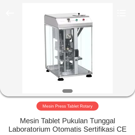
Changzhou
Chenguang
Machinery
Co.,
Ltd..
All
Rights
Reserved.
RUMAH
PRODUK
TENTANG
KAMI
TUR
PABRIK
Mesin Press Tablet Rotary
Mesin Tablet Pukulan Tunggal
KONTROL
Laboratorium Otomatis Sertifikasi CE