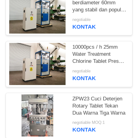
PRIVACY
berdiameter 60mm
POLICY
yang stabil dan populer
Mesin Press Klorin
negotiable
KONTAK
10000pcs / h 25mm
Water Treatment
Chlorine Tablet Press
Machine
negotiable
KONTAK
ZPW23 Cuci Deterjen
Rotary Tablet Tekan
Dua Warna Tiga Warna
negotiable MOQ:1
KONTAK