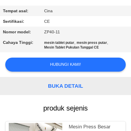
KUALITAS
Tempat asal:
Cina
HUBUNGI
Sertifikasi:
CE
KAMI
Nomor model:
ZP40-11
Cahaya Tinggi:
,
,
mesin tablet putar
mesin press putar
BERITA
Mesin Tablet Pukulan Tunggal CE
HUBUNGI KAMI!
KASUS
PERMINTAAN
BUKA DETAIL
PENAWARAN
produk sejenis
SITEMAP
Mesin Press Besar