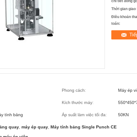
chi tiết đóng gó
Thời gian giao
Điều khoản th
toán:
Tiế
Phong cách:
Máy ép v
Kích thước máy:
550*450
áy tính bảng
Áp suất làm việc tối đa:
50KN
bảng quay
,
máy ép quay
,
Máy tính bảng Single Punch CE
g máy ép viên