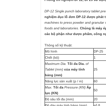
DP-12 Single punch laboratory tablet pre
nghiệm đục lỗ đơn DP-12 được phát tr
machines to press powder and granular s
foods and laboratories.
Chúng là máy ép
các bộ phận như dược phẩm, công ngh
Thông số kỹ thuật:
Mô hình
DP-25
Chết (bộ)
1
Maximum Dia.
Tối đa Dia.
of
Tablet (mm)
của máy tính
25
bảng (mm)
Năng lực sản xuất (p / m)
60
Max.
Tối đa
Pressure (KN)
Áp
50
lực (KN)
Độ sâu tối đa (mm)
20
Độ dày máy tính bảng (mm)
số 8