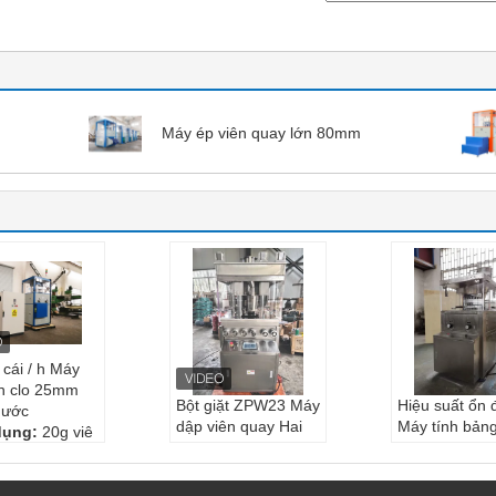
Máy ép viên quay lớn 80mm
cái / h Máy
ên clo 25mm
Bột giặt ZPW23 Máy
Hiệu suất ổn 
nước
dập viên quay Hai
Máy tính bản
dụng:
20g viê
màu Ba màu
Máy ép đường
in 1 inch
Người mẫu:
Máy é
25 mm Dễ dà
ép:
400kn
p quay ZPW23
sinh
Máy ép quay