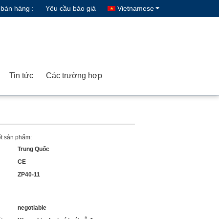
 bán hàng :
Yêu cầu báo giá
Vietnamese
Tin tức
Các trường hợp
iết sản phẩm:
Trung Quốc
CE
ZP40-11
negotiable