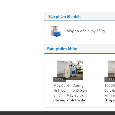
Sản phẩm tốt nhất
Máy ép viên quay 350g
Sản phẩm khác
Máy ép lớn đường
10000 
kính 60mm phổ biến
ép vi
ổn định Máy ép clo
xử lý 
đường kính tối đa:
Ứng 
60mm
n clor
Phong cách:
Máy tí
Sức 
nh bảng quay lớn
Kiểu: