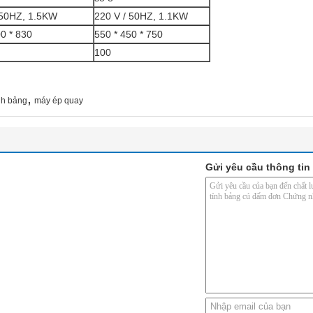
 50HZ, 1.5KW
220 V / 50HZ, 1.1KW
00 * 830
550 * 450 * 750
100
,
ính bảng
máy ép quay
Gửi yêu cầu thông tin 