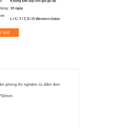
i:
Khung kim loại với gói gỗ đa
 hàng:
30 ngày
anh
L / C, T / T, D / P, Western Union
p xúc
iên phòng thí nghiệm cú đấm đơn
*750mm