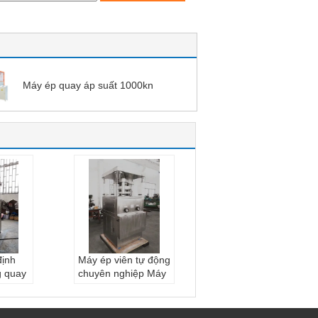
Máy ép quay áp suất 1000kn
định
Máy ép viên tự động
g quay
chuyên nghiệp Máy
 kính
có đường kính
ng vệ
60mm Cấu trúc dễ
dàng tháo rời