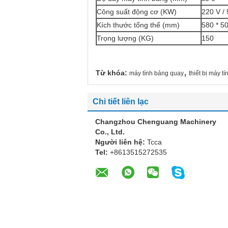
Công suất động cơ (KW)
220 V /
Kích thước tổng thể (mm)
580 * 5
Trọng lượng (KG)
150
,
Từ khóa:
máy tính bảng quay
thiết bị máy t
Chi tiết liên lạc
Changzhou Chenguang Machinery
Co., Ltd.
Người liên hệ:
Tcca
Tel:
+8613515272535