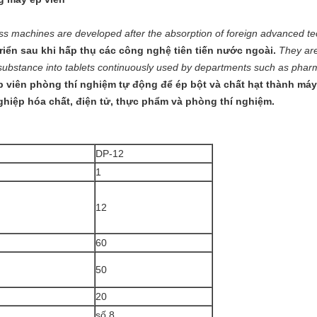
ss machines are developed after the absorption of foreign advanced te
iển sau khi hấp thụ các công nghệ tiên tiến nước ngoài.
They are
ubstance into tablets continuously used by departments such as pharma
 viên phòng thí nghiệm tự động để ép bột và chất hạt thành máy
iệp hóa chất, điện tử, thực phẩm và phòng thí nghiệm.
DP-12
1
12
60
50
20
số 8