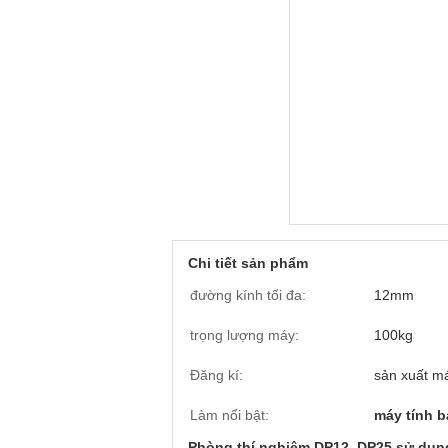
Chi tiết sản phẩm
đường kính tối đa:
12mm
trọng lượng máy:
100kg
Đăng kí:
sản xuất m
Làm nổi bật:
máy tính 
Phòng thí nghiệm DP12, DP25 sử dụn