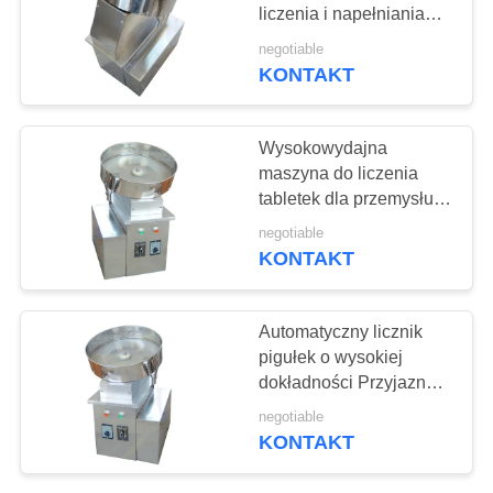
WYCENĘ
liczenia i napełniania
kapsułek Łatwa
negotiable
konserwacja
SITEMAP
KONTAKT
19
Maszyna do
PRIVACY
Wysokowydajna
kompresji tabletu
maszyna do liczenia
POLICY
tabletek dla przemysłu
chemicznego i
negotiable
spożywczego
KONTAKT
24
Automatyczny licznik
pigułek o wysokiej
Mieszanie blendera
dokładności Przyjazny
dla środowiska
negotiable
Certyfikat CE
KONTAKT