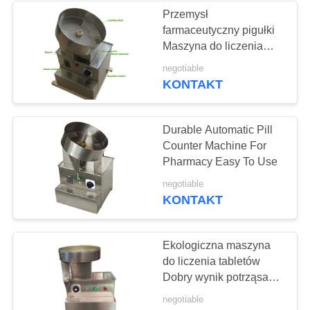
Przemysł
farmaceutyczny pigułki
22
Maszyna do liczenia
Maszyna do
tabletek Niska
negotiable
awaryjność
KONTAKT
granulacji tabletek
Durable Automatic Pill
Counter Machine For
Pharmacy Easy To Use
10
negotiable
KONTAKT
Przemysłowy piec
suszący
Ekologiczna maszyna
do liczenia tabletów
Dobry wynik potrząsania
Zdjęcie - Sonda
negotiable
elektryczności