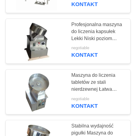
KONTROLA
KONTAKT
JAKOŚCI
Profesjonalna maszyna
15
SKONTAKTUJ
do liczenia kapsułek
Maszyna do
Lekki Niski poziom
SIĘ
hałasu
tabletkowania soli
negotiable
Z
KONTAKT
NAMI
Maszyna do liczenia
AKTUALNOŚCI
tabletów ze stali
nierdzewnej Łatwa
15
regulacja Długa
SPRAWY
negotiable
Prasa do tabletek
żywotność
KONTAKT
chloru
POPROSIĆ
Stabilna wydajność
O
pigułki Maszyna do