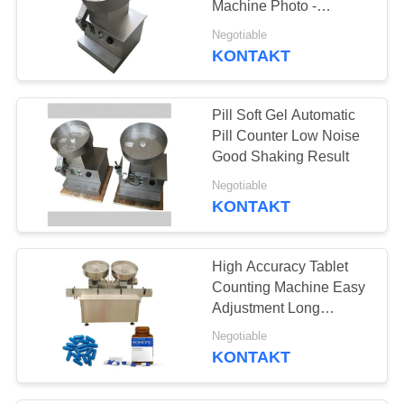
Machine Photo -
11
Electricity Probe
Negotiable
Pulverizer ze stali
KONTAKT
nierdzewnej
Pill Soft Gel Automatic
Pill Counter Low Noise
Good Shaking Result
Negotiable
KONTAKT
19
Maszyna do
High Accuracy Tablet
pakowania tabletów
Counting Machine Easy
Adjustment Long
Service Life
Negotiable
KONTAKT
17