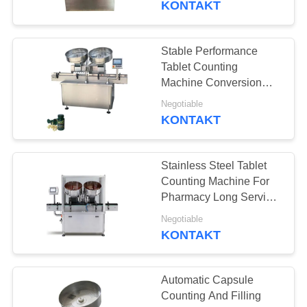
KONTAKT
18
Maszyna do
Stable Performance
Tablet Counting
powlekania tabletek
Machine Conversion
And Speed Regulating
Negotiable
KONTAKT
Stainless Steel Tablet
21
Counting Machine For
Maszyna do liczenia
Pharmacy Long Service
Life
tabletów
Negotiable
KONTAKT
Automatic Capsule
Counting And Filling