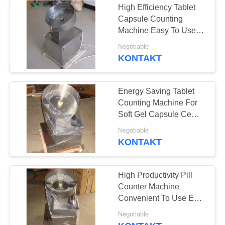
High Efficiency Tablet
Automatyczna
Capsule Counting
Machine Easy To Use
maszyna podająca
GMP Standard
Negotiable
KONTAKT
Energy Saving Tablet
Counting Machine For
Soft Gel Capsule Ce
Certification
Negotiable
KONTAKT
High Productivity Pill
Counter Machine
Convenient To Use Easy
Adjustment
Negotiable