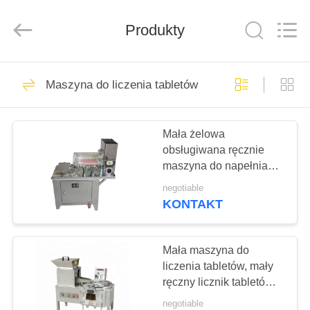
Changzhou
Chenguang
Machinery
Produkty
Co.,
Ltd..
All
Rights
Reserved.
DOM
76
Maszyna do liczenia tabletów
Rotary Tablet Press
PRODUKTY
Machine
Mała żelowa
obsługiwana ręcznie
O
maszyna do napełniania
NAS
kapsułek Długa
negotiable
żywotność
KONTAKT
14
WYCIECZKA
Maszyna do
PO
Mała maszyna do
liczenia tabletów, mały
FABRYCE
tabletek
ręczny licznik tabletów
Zgodny z GMP
farmaceutycznych
negotiable