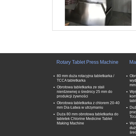
Rotary Tablet Press Machine
Ma
80 mm duża rotacyjna tabletkarka /
Obr
TCCA tabletkarka
wyd
mm 
Obrotowa tabletkarka ze stali
nierdzewnej o średnicy 25 mm do
Wys
produkcji żywności
kom
tab
Obrotowa tabletkarka z chlorem 20-40
mm Dia Łatwa w utrzymaniu
Duż
pra
Duża 80 mm obrotowa tabletkarka do
Tcc
tabletek Chlorine Medicine Tablet
Making Machine
Wys
duż
śre