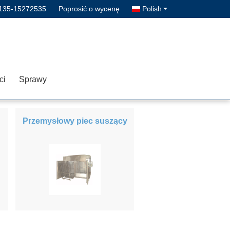
135-15272535
Poprosić o wycenę
Polish
ci
Sprawy
Przemysłowy piec suszący