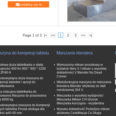
Skontaktuj się teraz
Page 1 of 3
|<
<<
1
2
3
>>
>|
szyna do kompresji tabletu
Mieszanie blendera
otowa duża tabletkarka o stałej
Wymuszony mikser proszkowy w
ajności 400 Kn 900 * 900 * 2200
kształcie litery V / mikser o wysokiej
ZP40-9
dokładności V Blender No Dead
Corner
okowydajna duża maszyna do
presji tabletek / sprzęt do
Wielofunkcyjna maszyna do mieszania
letkowania
blendera Blender stożkowy ze stali
nierdzewnej 304 V.
a rotacyjna tabletkarka do
sowania Maszyna do prasowania
Mieszarka o wysokiej wydajności
a 6000 kg
Mieszarka Mikser CH Groove
Mieszarka korozyjna - rezydentna
okowydajna maszyna do kompresji
ych tabletów Prosta obsługa dla
Wysoka dokładność Podwójny mikser
dnic φ40-60 mm
stożkowy Certyfikacja Ce Długa