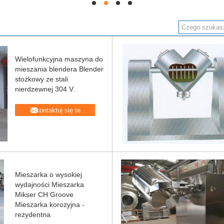
hd
hd
hd
hd
Wielofunkcyjna maszyna do
mieszania blendera Blender
stożkowy ze stali
nierdzewnej 304 V.
Skontaktuj się teraz
Mieszarka o wysokiej
wydajności Mieszarka
Mikser CH Groove
Mieszarka korozyjna -
rezydentna