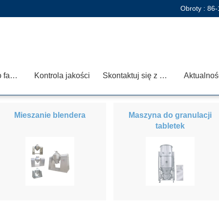
Obroty :
86-
Wycieczka po fabryce
Kontrola jakości
Skontaktuj się z nami
Aktualnoś
Mieszanie blendera
Maszyna do granulacji
tabletek