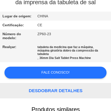
CONTROLE
da imprensa da tabuleta de sal
DA
Lugar de origem:
CHINA
QUALIDADE
Certificação:
CE
CONTACTE-
Número do
ZP60-23
modelo:
NOS
Realçar:
,
tabuleta da medicina que faz a máquina
máquina giratória dobro da compressão da
tabuleta
NOTÍCIA
,
36mm Dia Salt Tablet Press Machine
CASOS
FALE CONOSCO!
PEÇA
DESDOBRAR DETALHES
UMAS
CITAÇÕES
Produtos similares