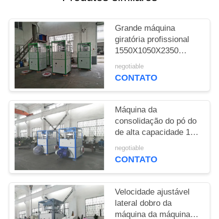
MAPA
Grande máquina
DO
giratória profissional
SITE
1550X1050X2350
milímetro da imprensa
negotiable
da tabuleta de sal
CONTATO
PRIVACY
POLICY
Máquina da
consolidação do pó do
de alta capacidade 15g
operação simples de
negotiable
22 quilowatts
CONTATO
Velocidade ajustável
lateral dobro da
máquina da máquina