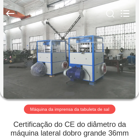
2026
Changzhou
Chenguang
Machinery
Co.,
Ltd..
All
Rights
CASA
Reserved.
PRODUTOS
SOBRE
NÓS
EXCURSÃO
DA
Máquina da imprensa da tabuleta de sal
FÁBRICA
Certificação do CE do diâmetro da
máquina lateral dobro grande 36mm