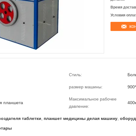
Время достав
Условия опла
ко
Стиль:
Бол
размер машины:
900
Максимальное рабочее
я планшета
400
давление:
оздателя таблетки
,
планшет медицины делая машину
,
оборуд
отары