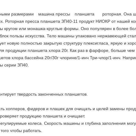
нными размерами машина прессы планшета роторная. Она шир
тях. Роторная пресса планшета ЗП40-11 продукт НИОКР от нашей к
ты кругом или монашка-круглые формы. Оно популярен в более бо
 блок пользы искусства. Тело машины упаковано нержавеющей ста
ет новую полностью закрытую структуру плексигласа, яркую и хор
ля продукции планшета хлора 20г. Как раз в фарфоре, больше че
тов хлора бассейна 20г/30г члорине/1-инч Три-члор/1-инч. Напри
ы серии ЗП40.
антирует твердость законченных планшетов.
ать хопперов, фидеров и плашек для очищать и целей замены прод
 проверяет продукцию планшета и очищает.
егулируемые колеса. Скорость машины и глубина заполнения могу
того чтобы работать.