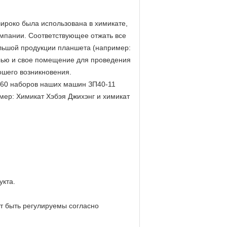
око была использована в химикате,
омпании. Соответствующее отжать все
льшой продукции планшета (например:
лью и свое помещение для проведения
ошего возникновения.
м 60 наборов наших машин ЗП40-11
мер: Химикат Хэбэя Джихэнг и химикат
укта.
т быть регулируемы согласно