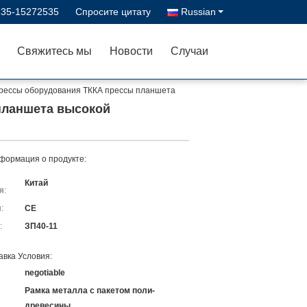
135-15272535
Спросите цитату
Russian
Свяжитесь мы
Новости
Случаи
рессы оборудования ТККА прессы планшета
планшета высокой
формация о продукте:
Китай
я:
:
CE
:
ЗП40-11
авка Условия:
negotiable
Рамка металла с пакетом поли-
древесины