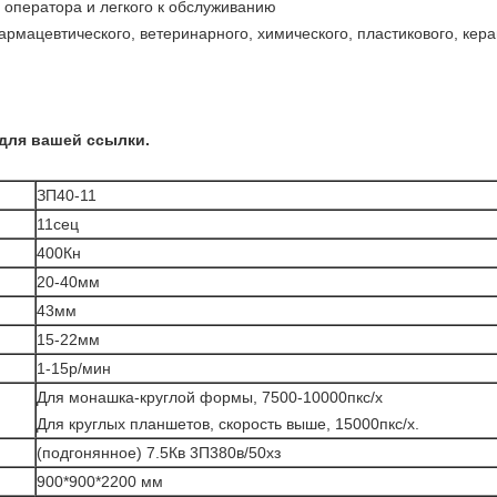
и оператора и легкого к обслуживанию
рмацевтического, ветеринарного, химического, пластикового, кер
для вашей ссылки.
ЗП40-11
11сец
400Кн
20-40мм
43мм
15-22мм
1-15р/мин
Для монашка-круглой формы, 7500-10000пкс/х
Для круглых планшетов, скорость выше, 15000пкс/х.
(подгонянное) 7.5Кв 3П380в/50хз
900*900*2200 мм