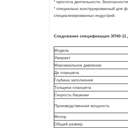
* простота деятельности, безопасност
* специально конструированный для фа
специализированных индустрий.
Следование спецификация ЗП40-11 
Модель
Умирает
Максимальное давление
Дя планшета
Глубина заполнения
Толщина планшета
Скорость башенки
Производственная мощность
Мотор
Общий размер