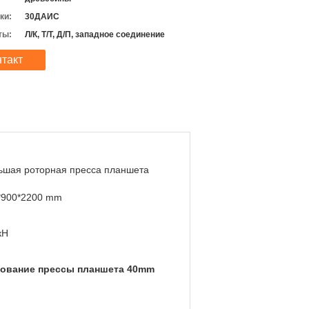
ки:
30ДАИС
ты:
Л/К, Т/Т, Д/П, западное соединение
нтакт
ьшая роторная пресса планшета
*900*2200 mm
кН
ование прессы планшета 40mm