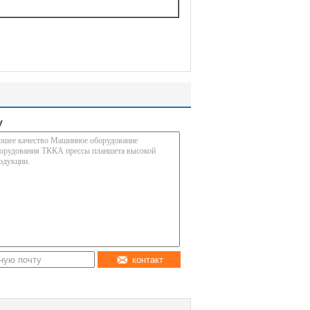
у
контакт