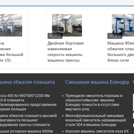
на
Двойная бортовая
Машина 80м
нения
изменяемая
обжатия пла
ка большой
скорость машины
большого дв
ти 15г
машины прессы
блока соли
льность 22 Кв
планшета соли/
роторная дл
ая
прессы таблетки
гипохлорита
имальный д
Максимальный д
кальция
шина обжатия планшета
Смешивая машина Блендер
тр:
36мм
иаметр:
36мм
Давление:
8
ь:
Большая р
Стиль:
Большая р
typer:
роторн
ая пресса пл
оторная пресса пл
есса планше
сса 400 Кн 900*900*2200 Мм
Принудили смеситель порошка в-
та
аншета
Емкость:
54
0-9 планшета
образности/высоко- машина
билизированного представления
Блендер точности в отсутствие
машины:
6000
вес машины:
6000
h
орная большая
мертвого угла
кг
Доставка:
3
ина обжатия планшета высокой
Многофункциональный смешивая
ер машины:
размер машины:
ективности большие/
конусный смеситель нержавеющей
X1050X2350m
1550X1050X2350m
рудование прессы планшета
стали 304 в машины Блендер
m
ьшая роторная машина 6000кг
Корозия машины смесителя паза КХ