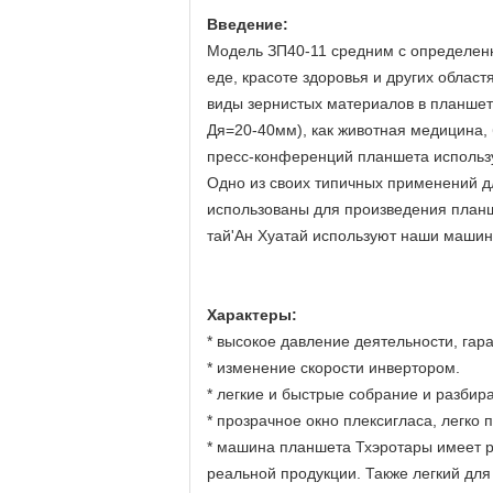
Введение:
Модель ЗП40-11 средним с определе
еде, красоте здоровья и других облас
виды зернистых материалов в планше
Дя=20-40мм), как животная медицина,
пресс-конференций планшета использу
Одно из своих типичных применений д
использованы для произведения планше
тай'Ан Хуатай используют наши машин
Характеры:
* высокое давление деятельности, гар
* изменение скорости инвертором.
* легкие и быстрые собрание и разбир
* прозрачное окно плексигласа, легко
* машина планшета Тхэротары имеет р
реальной продукции. Также легкий для 