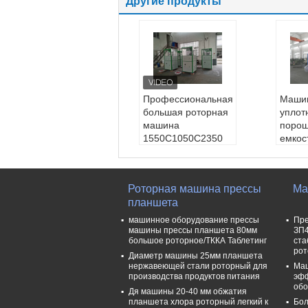
Другие продукты
Профессиональная
Маши
большая роторная
уплот
машина
порош
1550С1050С2350
емкос
Мм прессы
деяте
планшета соли
прост
Максимальный д
Макс
Роторная машина прессы
Ма
иаметр:
36мм
иаме
планшета
Стиль:
Большая р
Стил
оторная пресса пл
оторн
машинное оборудование прессы
Пре
аншета
анше
машины прессы планшета 80мм
ЗП4
большое роторное/ТККА Таблетинг
ста
Вес машины:
6000
вес 
рот
кг
кг
Диаметр машины 25мм планшета
нержавеющей стали роторный для
Маш
Размер машины:
разм
производства продуктов питания
эфф
1550С1050С2350м
1550
обо
Дя машины 20-40 мм обжатия
м
m
планшета хлора роторный легкий к
Бол