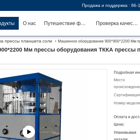
Продажа и поддержка :
86-
одукты
О нас
Путешествие фабрики
Проверка качества
а прессы планшета соли
Машинное оборудование 900*900*2200 Мм п
900*2200 Мм прессы оборудования ТККА прессы 
Подробная ин
Место
происхождени
Сертификация
Номер модели
Оплата и дост
Цена:
Упаковывая
детали: