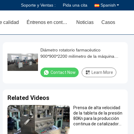
Soporte y Ventas :
Pida una cita
Spanish
e calidad
Éntrenos en contacto con
Noticias
Casos
Diámetro rotatorio farmacéutico
900*900*2200 milímetro de la máquina
40m m de la prensa de la tableta
Contact Now
Learn More
Related Videos
Prensa de alta velocidad
de la tableta de la presión
80Kn para la producción
continua de catalizador
especial