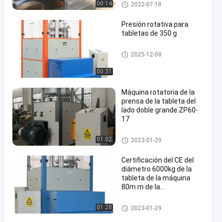
Máquina rotatoria de la prens
00:14
2022-07-18
a de la tableta
Presión rotativa para
tabletas de 350 g
Máquina rotatoria de la prens
2025-12-08
a de la tableta
00:31
Máquina rotatoria de la
prensa de la tableta del
lado doble grande ZP60-
17
Máquina rotatoria de la prens
01:02
2023-01-29
a de la tableta
Certificación del CE del
diámetro 6000kg de la
tableta de la máquina
80m m de la
compactación del polvo
de TCCA
Máquina rotatoria de la prens
01:28
2023-01-29
a de la tableta