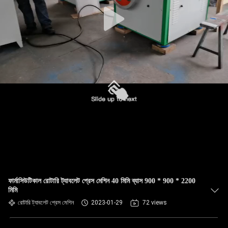
নিয়ন্ত্রণ
যোগাযোগ
করুন
খবর
কেস
উদ্ধৃতির
জন্য
ফার্মাসিউটিকাল রোটারি ট্যাবলেট প্রেস মেশিন 40 মিমি ব্যাস 900 * 900 * 2200
আবেদন
মিমি
রোটারি ট্যাবলেট প্রেস মেশিন
2023-01-29
72 views
সাইট