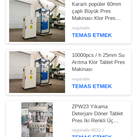
SITE
Kararlı popüler 60mm
HARITASI
çaplı Büyük Pres
Makinası Klor Pres
Makinası
negotiable
PRIVACY
TEMAS ETMEK
POLICY
10000pcs / h 25mm Su
Arıtma Klor Tablet Pres
Makinası
negotiable
TEMAS ETMEK
ZPW23 Yıkama
Deterjanı Döner Tablet
Pres İki Renkli Üç
Renkli
negotiable MOQ:1