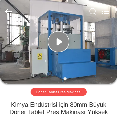
Changzhou
Chenguang
Machinery
Co.,
Ltd..
All
Rights
Reserved.
EV
ÜRÜN:%
S
HAKKIMIZDA
FABRIKA
TURU
Döner Tablet Pres Makinası
Kimya Endüstrisi için 80mm Büyük
KALITE
Döner Tablet Pres Makinası Yüksek