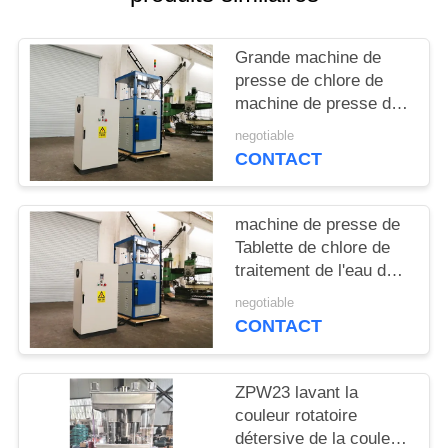
CITATION
Grande machine de
PLAN
presse de chlore de
DU
machine de presse de
diamètre populaire
SITE
negotiable
stable de 60mm
CONTACT
PRIVACY
machine de presse de
POLICY
Tablette de chlore de
traitement de l'eau de
10000pcs/h 25mm
negotiable
CONTACT
ZPW23 lavant la
couleur rotatoire
détersive de la couleur