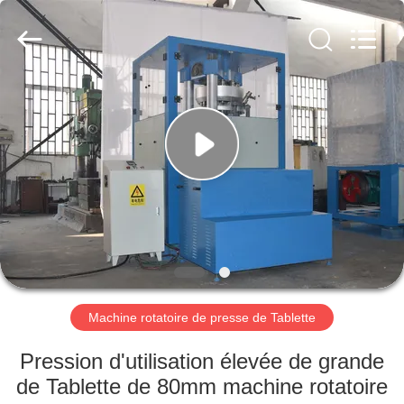
-
2026
Changzhou
Chenguang
Machinery
Co.,
Ltd..
All
MAISON
Rights
Reserved.
PRODUITS
AU
SUJET
DE
NOUS
Machine rotatoire de presse de Tablette
VISITE
Pression d'utilisation élevée de grande
D'USINE
de Tablette de 80mm machine rotatoire