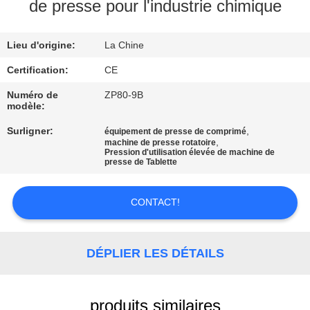
de presse pour l'industrie chimique
CONTRÔLE
Lieu d'origine:
La Chine
DE
QUALITÉ
Certification:
CE
Numéro de
ZP80-9B
modèle:
CONTACTEZ-
Surligner:
,
équipement de presse de comprimé
NOUS
,
machine de presse rotatoire
Pression d'utilisation élevée de machine de
presse de Tablette
NOUVELLES
CONTACT!
CAS
DÉPLIER LES DÉTAILS
DEMANDEZ
UNE
produits similaires