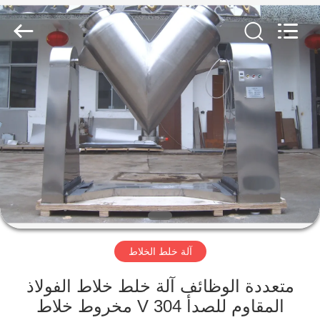
Changzhou
Chenguang
Machinery
Co.,
Ltd..
All
Rights
Reserved.
الصفحة
الرئيسية
منتجات
معلومات
عنا
آلة خلط الخلاط
جولة
في
متعددة الوظائف آلة خلط خلاط الفولاذ
المقاوم للصدأ 304 V مخروط خلاط
المعمل