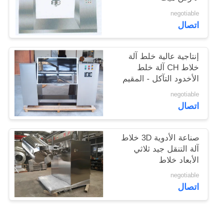
خريطة
negotiable
الموقع
اتصال
PRIVACY
إنتاجية عالية خلط آلة
خلاط CH آلة خلط
POLICY
الأخدود التآكل - المقيم
negotiable
اتصال
صناعة الأدوية 3D خلاط
آلة التنقل جيد ثلاثي
الأبعاد خلاط
negotiable
اتصال