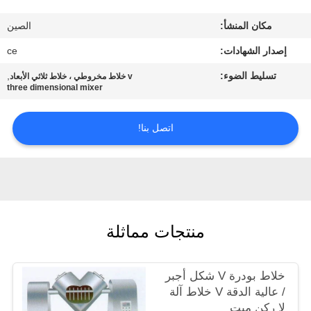
مكان المنشأ:
الصين
مراقبة
إصدار الشهادات:
ce
الجودة
تسليط الضوء:
,
v خلاط مخروطي ، خلاط ثلاثي الأبعاد
three dimensional mixer
اتصل
بنا
اتصل بنا!
أخبار
حالات
منتجات مماثلة
اطلب
خلاط بودرة V شكل أجبر
اقتباس
/ عالية الدقة V خلاط آلة
لا ركن ميت