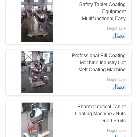
Safety Tablet Coating
Equipment
آلة التغذية التلقائية
Multifunctional Easy
Operation
Negotiable
اتصال
Professional Pill Coating
Machine Industry Hot
Melt Coating Machine
Negotiable
اتصال
Pharmaceutical Tablet
Coating Machine / Nuts
Dried Fruits
Conventional Coating
Negotiable
Pan