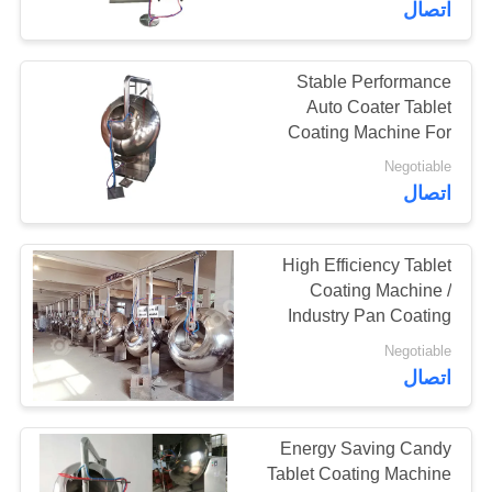
اتصال
18
Stable Performance
آلة طلاء اللوحي
Auto Coater Tablet
Coating Machine For
Pharmaceutical
Negotiable
اتصال
High Efficiency Tablet
21
Coating Machine /
Industry Pan Coating
آلة العد اللوحي
Machine
Negotiable
اتصال
Energy Saving Candy
Tablet Coating Machine