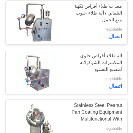
معدات طلاء أقراص نكهة
التلقائي / آلة طلاء حبوب
22
منع الحمل
negotiable
آلة التحبيب اللوحي
اتصال
آلة طلاء أقراص حلوى
المكسرات الشوكولاته
لمصنع التصنيع
10
negotiable
اتصال
فرن تجفيف صناعي
Stainless Steel Peanut
Pan Coating Equipment
Multifunctional With
Spay System
negotiable