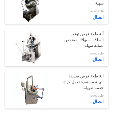
سهلة
خريطة
negotiable
الموقع
19
اتصال
آلة ضغط الكمبيوتر
PRIVACY
آلة طلاء قرص توفير
اللوحي
POLICY
الطاقة استهلاك منخفض
عملية سهلة
negotiable
اتصال
24
آلة طلاء قرص صديقة
للبيئة مستقرة تعمل حياة
آلة خلط الخلاط
خدمة طويلة
negotiable
اتصال