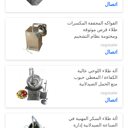
اتصال
مراقبة
الجودة
الفواكه المجففة المكسرات
15
طلاء قرص موثوقة
آلة الصحافة اللوحي
ومختومة نظام التشحيم
اتصل
negotiable
الملح
بنا
اتصال
أخبار
آلة طلاء اللوحي عالية
الكفاءة / المغطي حبوب
منع الحمل الصيدلانية
15
حالات
negotiable
آلة ضغط أقراص
اتصال
اطلب
الكلور
اقتباس
آلة طلاء السكر المهنية في
الصناعة الصيدلانية إدارة