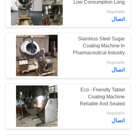
Low Consumption Long
11
Service Life
Negotiable
اتصال
الطاحن المقاوم للصدأ
Stainless Steel Sugar
Coating Machine In
Pharmaceutical Industry
Easy Maintain
Negotiable
19
اتصال
آلة تغليف الكمبيوتر
Eco - Friendly Tablet
اللوحي
Coating Machine
Reliable And Sealed
Lubrication System
Negotiable
اتصال
17