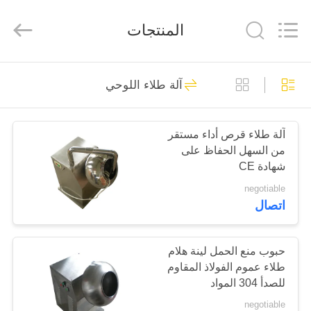
Changzhou
Chenguang
Machinery
المنتجات
Co.,
Ltd..
All
Rights
Reserved.
الصفحة
76
آلة طلاء اللوحي
الرئيسية
آلة الصحافة قرص
الروتاري
آلة طلاء قرص أداء مستقر
منتجات
من السهل الحفاظ على
شهادة CE
معلومات
negotiable
اتصال
عنا
14
آلة الصحافة قرص
جولة
حبوب منع الحمل لينة هلام
طلاء عموم الفولاذ المقاوم
في
الأدوية
للصدأ 304 المواد
المعمل
negotiable