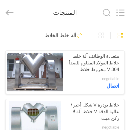
Changzhou
Chenguang
Machinery
المنتجات
Co.,
Ltd..
All
Rights
Reserved.
الصفحة
76
آلة خلط الخلاط
الرئيسية
آلة الصحافة قرص
الروتاري
متعددة الوظائف آلة خلط
منتجات
خلاط الفولاذ المقاوم للصدأ
304 V مخروط خلاط
معلومات
negotiable
اتصال
عنا
14
آلة الصحافة قرص
جولة
خلاط بودرة V شكل أجبر /
عالية الدقة V خلاط آلة لا
في
الأدوية
ركن ميت
المعمل
negotiable