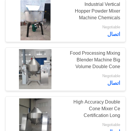
Industrial Vertical
Hopper Powder Mixer
آلة التغذية التلقائية
Machine Chemicals
Processing
Negotiable
اتصال
Food Processing Mixing
Blender Machine Big
Volume Double Cone
Blender
Negotiable
اتصال
High Accuracy Double
Cone Mixer Ce
Certification Long
Service Life
Negotiable