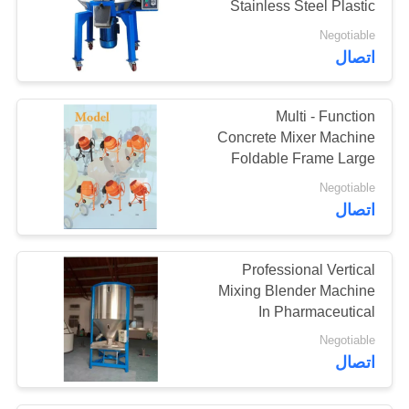
Stainless Steel Plastic
11
Particles Drying Mixer
Negotiable
اتصال
الطاحن المقاوم للصدأ
Multi - Function
Concrete Mixer Machine
Foldable Frame Large
240mm Diameter Wheel
Negotiable
19
اتصال
آلة تغليف الكمبيوتر
Professional Vertical
اللوحي
Mixing Blender Machine
In Pharmaceutical
Industry
Negotiable
اتصال
17