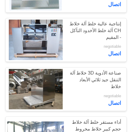
اتصال
مراقبة
الجودة
إنتاجية عالية خلط آلة خلاط
15
CH آلة خلط الأخدود التآكل
آلة الصحافة اللوحي
- المقيم
اتصل
negotiable
الملح
بنا
اتصال
أخبار
صناعة الأدوية 3D خلاط آلة
التنقل جيد ثلاثي الأبعاد
خلاط
15
حالات
negotiable
آلة ضغط أقراص
اتصال
اطلب
الكلور
اقتباس
أداء مستقر خلط آلة خلاط
حجم كبير خلاط مخروط