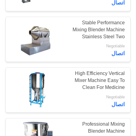
اتصال
18
Stable Performance
آلة طلاء اللوحي
Mixing Blender Machine
Stainless Steel Two
Dimensional Mixer
Negotiable
اتصال
High Efficiency Vertical
21
Mixer Machine Easy To
Clean For Medicine
آلة العد اللوحي
Processing
Negotiable
اتصال
Professional Mixing
Blender Machine