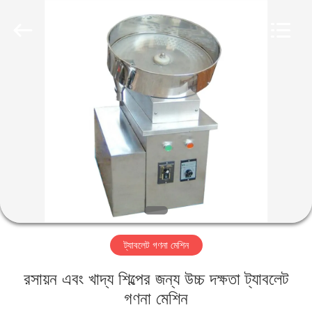
Changzhou
Chenguang
Machinery
Co.,
Ltd..
All
Rights
Reserved.
বাড়ি
পণ্য
আমাদের
সম্পর্কে
কারখানা
ট্যাবলেট গণনা মেশিন
ভ্রমণ
রসায়ন এবং খাদ্য শিল্পের জন্য উচ্চ দক্ষতা ট্যাবলেট
মান
গণনা মেশিন