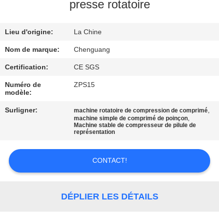
presse rotatoire
CONTRÔLE
Lieu d'origine:
La Chine
DE
QUALITÉ
Nom de marque:
Chenguang
Certification:
CE SGS
CONTACTEZ-
Numéro de
ZPS15
modèle:
NOUS
Surligner:
,
machine rotatoire de compression de comprimé
,
machine simple de comprimé de poinçon
Machine stable de compresseur de pilule de
NOUVELLES
représentation
CAS
CONTACT!
DEMANDEZ
DÉPLIER LES DÉTAILS
UNE