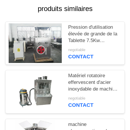
CITATION
produits similaires
PLAN
Pression d'utilisation
DU
élevée de grande de la
SITE
Tablette 7.5Kw
machine
negotiable
pharmaceutique de
CONTACT
PRIVACY
presse
POLICY
Matériel rotatoire
effervescent d'acier
inoxydable de machine
de presse de Tablette
negotiable
CONTACT
machine