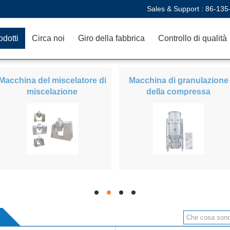
Sales & Support :
86-135
odotti
Circa noi
Giro della fabbrica
Controllo di qualità
Macchina del miscelatore di
Macchina di granulazione
miscelazione
della compressa
hd
hd
hd
hd