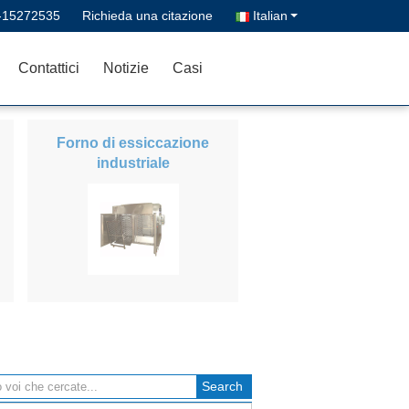
-15272535
Richieda una citazione
Italian
Contattici
Notizie
Casi
Forno di essiccazione
industriale