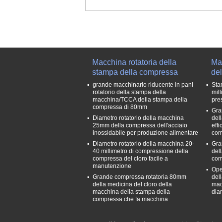
Macchina rotatoria della
Ma
stampa della compressa
de
grande macchinario riducente in pani
Sta
rotatorio della stampa della
mil
macchina/TCCA della stampa della
pre
compressa di 80mm
Gra
Diametro rotatorio della macchina
del
25mm della compressa dell'acciaio
eff
inossidabile per produzione alimentare
com
Diametro rotatorio della macchina 20-
Gra
40 millimetro di compressione della
del
compressa del cloro facile a
com
manutenzione
Ope
Grande compressa rotatoria 80mm
del
della medicina del cloro della
mac
macchina della stampa della
dia
compressa che fa macchina