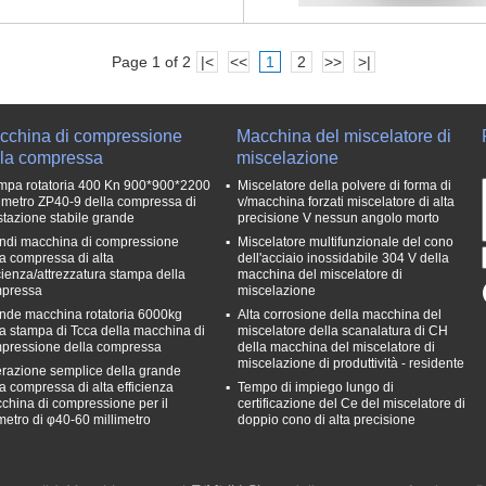
Page 1 of 2
|<
<<
1
2
>>
>|
cchina di compressione
Macchina del miscelatore di
lla compressa
miscelazione
mpa rotatoria 400 Kn 900*900*2200
Miscelatore della polvere di forma di
limetro ZP40-9 della compressa di
v/macchina forzati miscelatore di alta
stazione stabile grande
precisione V nessun angolo morto
ndi macchina di compressione
Miscelatore multifunzionale del cono
la compressa di alta
dell'acciaio inossidabile 304 V della
icienza/attrezzatura stampa della
macchina del miscelatore di
pressa
miscelazione
nde macchina rotatoria 6000kg
Alta corrosione della macchina del
la stampa di Tcca della macchina di
miscelatore della scanalatura di CH
pressione della compressa
della macchina del miscelatore di
miscelazione di produttività - residente
razione semplice della grande
la compressa di alta efficienza
Tempo di impiego lungo di
china di compressione per il
certificazione del Ce del miscelatore di
metro di φ40-60 millimetro
doppio cono di alta precisione