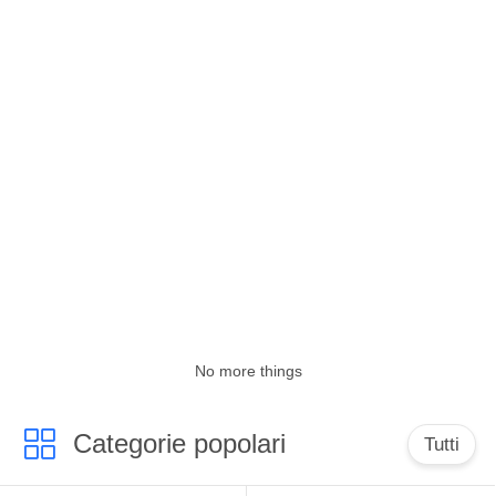
CONTROLLO
DI
QUALITÀ
CONTATTICI
NOTIZIE
CASI
RICHIEDA
No more things
UNA
CITAZIONE
Categorie popolari
Tutti