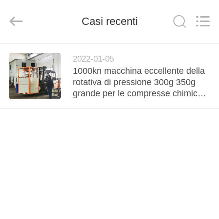
-
2026
Changzhou
Chenguang
Casi recenti
Machinery
Co.,
Ltd..
All
CASA
Rights
Reserved.
2022-01-05
1000kn macchina eccellente della
PRODOTTI
rotativa di pressione 300g 350g
grande per le compresse chimiche
delle piscine di trattamento delle
CIRCA
acque
NOI
GIRO
DELLA
FABBRICA