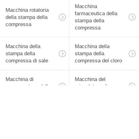
MAPPA
Macchina
Macchina rotatoria
DEL
farmaceutica della
della stampa della
SITO
stampa della
compressa
compressa
PRIVACY
Macchina della
Macchina della
POLICY
stampa della
stampa della
compressa di sale
compressa del cloro
Macchina di
Macchina del
compressione della
miscelatore di
compressa
miscelazione
Macchina di
Forno di essiccazione
granulazione della
industriale
compressa