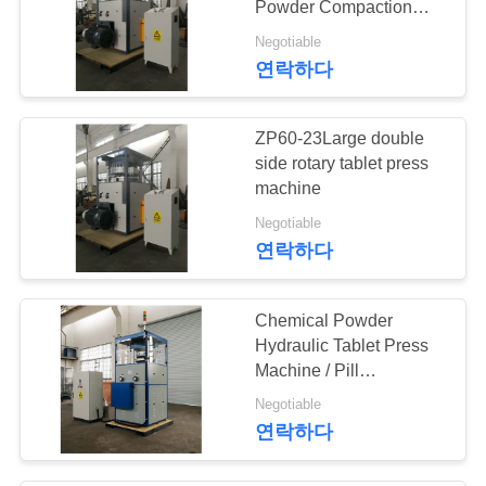
Powder Compaction
11
Machine
Negotiable
스테인리스
연락하다
Pulverizer
ZP60-23Large double
side rotary tablet press
machine
Negotiable
19
연락하다
정제 포장기
Chemical Powder
Hydraulic Tablet Press
Machine / Pill
Compressor Machine
Negotiable
연락하다
17