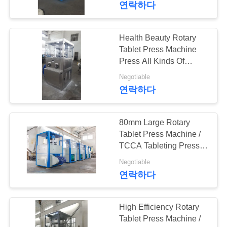
PRIVACY
연락하다
18
POLICY
Health Beauty Rotary
정제 코팅 기계
Tablet Press Machine
Press All Kinds Of
Granular Materials Into
Negotiable
Tablets
연락하다
80mm Large Rotary
21
Tablet Press Machine /
TCCA Tableting Press
기계를 세는 정제
Machinery
Negotiable
연락하다
High Efficiency Rotary
Tablet Press Machine /