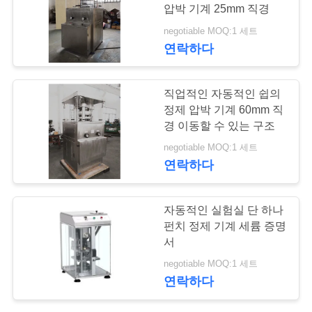
의
압박 기계 25mm 직경
하
negotiable MOQ:1 세트
19
연락하다
기
정제 압축 기계
직업적인 자동적인 쉽의
소
정제 압박 기계 60mm 직
경 이동할 수 있는 구조
식
negotiable MOQ:1 세트
연락하다
케
24
이
자동적인 실험실 단 하나
펀치 정제 기계 세륨 증명
스
섞는 믹서 기계
서
negotiable MOQ:1 세트
연락하다
조