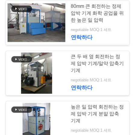
회
80mm 큰 회전하는 정제
를
압박 기계 화학 공업을 위
22
한 높은 일 압력
요
negotiable MOQ:1 세트
정제 입자 제조 장치
청
연락하다
하
큰 두 배 옆 회전하는 정
다
제 압박 기계/알약 압축기
기계
10
사
negotiable MOQ:1 세트
연락하다
이
산업 건조용 오븐
트
높은 일 압력 회전하는 정
제 압박 기계 분말 압축
맵
기계
negotiable MOQ:1 세트