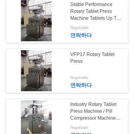
Stable Performance
자동적인 먹이는 기
Rotary Tablet Press
Machine Tablets Up To
계
25mm Diameter
Negotiable
연락하다
VFP17 Rotary Tablet
Press
Negotiable
연락하다
Industry Rotary Tablet
Press Machine / Pill
Compressor Machine
Low Noise
Negotiable