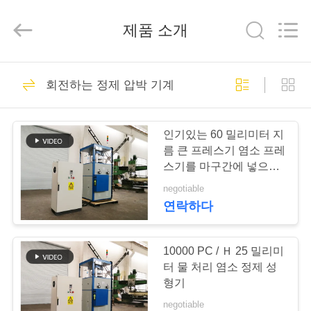
Copyright
©
2020
제품 소개
-
2026
Changzhou
Chenguang
Machinery
집
76
Co.,
Ltd..
회전하는 정제 압박 기계
All
회전하는 정제 압박
Rights
Reserved.
제
기계
인기있는 60 밀리미터 지
품
름 큰 프레스기 염소 프레
스기를 마구간에 넣으세
요
negotiable
회
연락하다
14
사
소
10000 PC / Ｈ 25 밀리미
약제 정제 압박 기계
터 물 처리 염소 정제 성
개
형기
negotiable