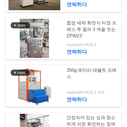
연락하다
공
장
합성 세제 회전식 타정 프
15
견
레스 투 컬러 3 색을 씻는
ZPW23
각소금 압박 기계
학
negotiable MOQ:1
연락하다
품
350g 로터리 태블릿 프레
질
스
관
15
negotiable MOQ:1 세트
리
연락하다
염소 정제 성형기
문
안정되어 있는 성과 청소
하게 쉬운 회전하는 정제