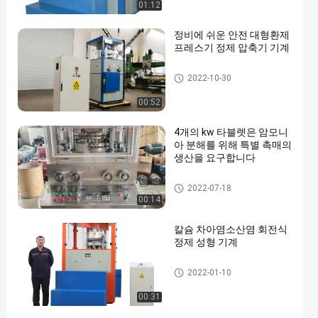
01:12
정비에 쉬운 안전 대형환제
프레스기 정제 압축기 기계
정제 압축 기계
2022-10-30
00:52
4개의 kw 타블렛은 암모니
아 분해를 위해 특별 촉매의
생산을 요구합니다
회전하는 정제 압박 기계
2022-07-18
00:14
칼슘 차아염소산염 회전식
정제 성형 기계
회전하는 정제 압박 기계
2022-01-10
00:31