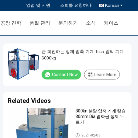
영업 및 지원 :
조회를 요청하다
Korean
공장 견학
품질 관리
문의하기
소식
케이스
큰 회전하는 정제 압축 기계 Tcca 압박 기계
6000kg
Contact Now
Learn More
Related Videos
800kn 분말 압축 기계 칼슘
80mm Dia 염화물 정제 누
르기
정제 압축 기계
2021-02-03