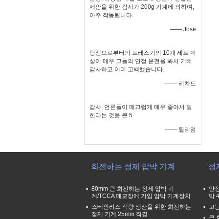
제안을 위한 감사가 200g 기계에 의하여,
아주 작동됩니다.
—— Jose
당신으로부터의 프레스기의 10개 세트 이
상이 매우 그들의 안정 운전을 봐서 기뻐
감사하고 이미 고백했습니다.
—— 리차드
감사, 언론들이 매끄럽게 매우 좋아서 일
한다는 것을 큰 5.
—— 윌리엄
회전하는 정제 압박 기계
정
80mm 큰 회전하는 정제 압박 기
안정
계/TCCA 메모장에 기입 압박 기계장치
박 4
스테인리스 식량 생산을 위한 회전하는
고능
정제 기계 25mm 직경
큰 