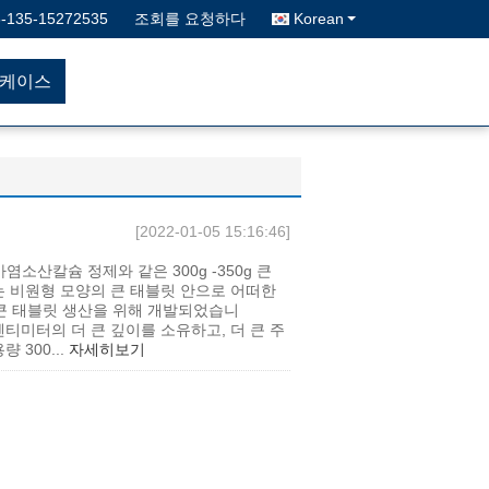
6-135-15272535
조회를 요청하다
Korean
케이스
[2022-01-05 15:16:46]
 차아염소산칼슘 정제와 같은 300g -350g 큰
또는 비원형 모양의 큰 태블릿 안으로 어떠한
의 큰 태블릿 생산을 위해 개발되었습니
 센티미터의 더 큰 깊이를 소유하고, 더 큰 주
량 300...
자세히보기