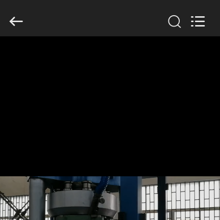
Changzhou
Chenguang
Machinery
Co.,
Ltd..
All
Rights
Reserved.
DOM
PRODUKTY
O
NAS
WYCIECZKA
PO
FABRYCE