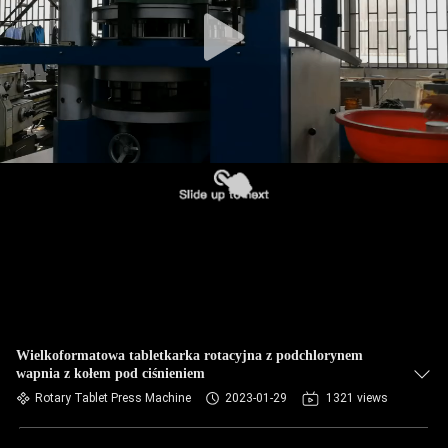
KONTROLA
JAKOŚCI
SKONTAKTUJ
SIĘ
Z
NAMI
AKTUALNOŚCI
SPRAWY
Wielkoformatowa tabletkarka rotacyjna z podchlorynem
wapnia z kołem pod ciśnieniem
POPROSIĆ
Rotary Tablet Press Machine
2023-01-29
1321 views
O