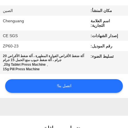
مكان المنشأ:
الصين
مراقبة
اسم العلامة
Chenguang
الجودة
التجارية:
إصدار الشهادات:
CE SGS
اتصل
رقم الموديل:
ZP60-23
بنا
تسليط الضوء:
آلة ضغط الأقراص الفوارة المطهرة ، آلة ضغط الأقراص 20
جرام ، آلة ضغط حبوب منع الحمل 15 جرام
,
,
20g Tablet Press Machine
أخبار
15g Pill Press Machine
اتصل بنا!
حالات
اطلب
اقتباس