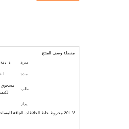
مفصلة وصف المنتج
ميزة:
s: دقة عالية ، عمر خدمة طويل ، إنتاجية عالية
مادة:
الفو
طلب:
الكيمي
إبراز:
20L V مخروط خلط الخلاطات الجافة للمساحيق الجافة آلة خلاط الخلاط