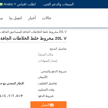
المبيعات والدعم الفنى :
اطلب اقتباس
Arabic
حالات
أخبار
اتصل بنا
مر
20L V مخروط خلط الخلاطات الجافة للمساحيق الجافة متعددة الوظائف
20L V مخروط خلط الخلاطات الجافة للمساحيق الجافة متعددة الوظائف
تفاصيل المنتج:
مكان المنشأ:
إصدار الشهادات:
شروط الدفع والشحن:
الأسعار:
تفاصيل التغليف:
الإطار المعدني مع 
وقت التسليم:
شروط الدفع:
L / C ، T / T ، D / P ، ويسترن يونيون
اتصل