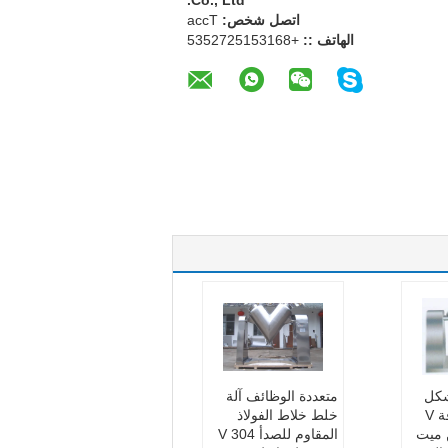
Co., Ltd.
اتصل شخص:
Tcca
الهاتف ::
+8613515272535
ودرة V شكل
متعددة الوظائف آلة
أجبر / عالية الدقة V
خلط خلاط الفولاذ
 ميت
المقاوم للصدأ 304 V