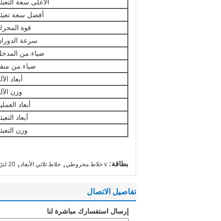
الأعلى.سعة التعبئ
أفضل سعة تعبئ
قوة المحر
سرعة الدورا
ضياء.من المدخ
ضياء.من منف
أبعاد الآل
وزن الآل
أبعاد العملي
أبعاد التعبئ
وزن التعبئ
,
,
بطاقة:
v خلاط مخروطي
خلاط ثلاثي الأبعاد
20 لترًا من الخلط الجاف
تفاصيل الاتصال
إرسال استفسارك مباشرة لنا