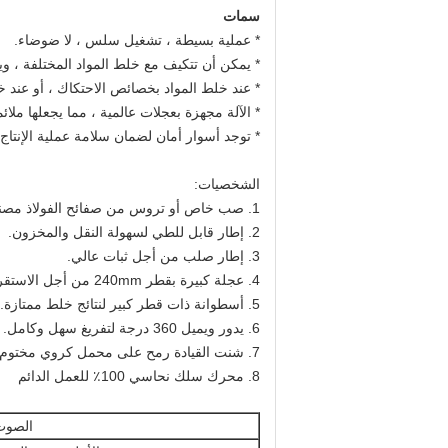
سمات
* عملية بسيطة ، تشغيل سلس ، لا ضوضاء.
* يمكن أن تتكيف مع خلط المواد المختلفة ، ويم
* عند خلط المواد بخصائص الاحتكاك ، أو عند خلط 
* الآلة مجهزة بعجلات عالمية ، مما يجعلها ملا
* توجد أسوار أمان لضمان سلامة عملية الإنتاج.
الشخصيات:
1. صب خاص أو تروس من صفائح الفولاذ مصنوعة في قطعة واحدة ؛
2. إطار قابل للطي لسهولة النقل والمخزون.
3. إطار صلب من أجل ثبات عالي.
4. عجلة كبيرة بقطر 240mm من أجل الاستقرار والقدرة على المناورة.
5. أسطوانة ذات قطر كبير لنتائج خلط ممتازة.
6. يدور ويميل 360 درجة لتفريغ سهل وكامل.
7. شنت القيادة رمح على محمل كروي مختوم.
8. محرك سلك نحاسي 100٪ للعمل الدائم
الصوت