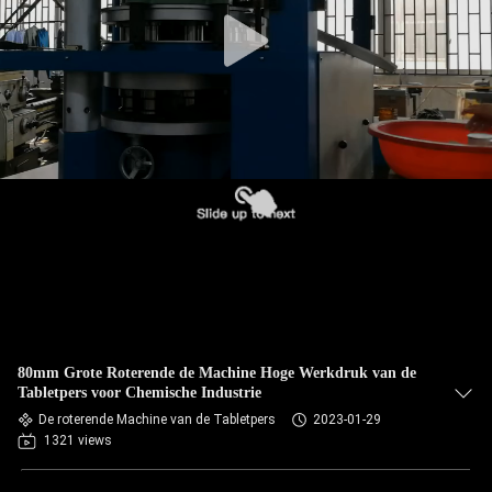
CONTACTEER
ONS
NIEUWS
GEVALLEN
VERZOEK
OM
EEN
CITAAT
80mm Grote Roterende de Machine Hoge Werkdruk van de
Tabletpers voor Chemische Industrie
SITEMAP
De roterende Machine van de Tabletpers
2023-01-29
1321 views